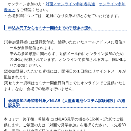
オンライン参加の方：
対面／オンライン参加者共通
、
オンライン参加
者向け
をご確認ください。
・会場参加については、定員になり次第〆切とさせていただきます。
申込み完了からセミナー開始までの手続きの流れ
(1)参加登録者には登録受付後、登録いただいたメールアドレスに返信メ
ールが自動配信されます。
申込み参加形態に関わらず、返信メール内にオンライン参加のため
のURLが記載されています。オンラインで参加される方は、同URLよ
りご参加ください。
(2)参加登録いただいた皆様には、開催日の１日前にリマインドメールが
配信されます。
(3)セミナー資料はセミナー開催日前日までにオンラインでご提供いたし
ます。なお、会場での配布は行いません。
会場参加の希望者対象／NLAB（大型蓄電池システム試験施設）の施
設見学
本セミナー終了後、希望者にはNLAB見学の機会を16:40～17:10でご提
供します。ご希望の方は「対面で見学参加」を選択ください。（先着30
名。定員になり次第〆切とさせていただきます）