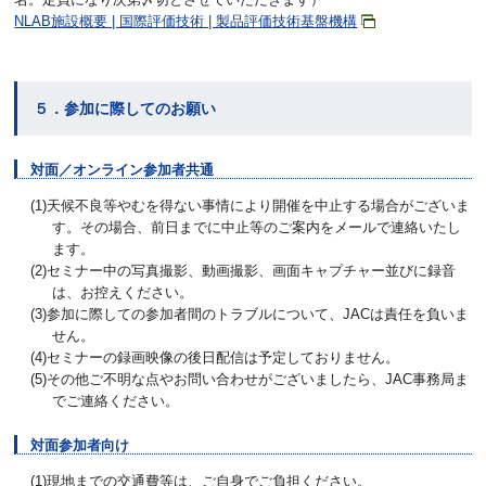
NLAB施設概要 | 国際評価技術 | 製品評価技術基盤機構
５．参加に際してのお願い
対面／オンライン参加者共通
(1)天候不良等やむを得ない事情により開催を中止する場合がございま
す。その場合、前日までに中止等のご案内をメールで連絡いたし
ます。
(2)セミナー中の写真撮影、動画撮影、画面キャプチャー並びに録音
は、お控えください。
(3)参加に際しての参加者間のトラブルについて、JACは責任を負いま
せん。
(4)セミナーの録画映像の後日配信は予定しておりません。
(5)その他ご不明な点やお問い合わせがございましたら、JAC事務局ま
でご連絡ください。
対面参加者向け
(1)現地までの交通費等は、ご自身でご負担ください。