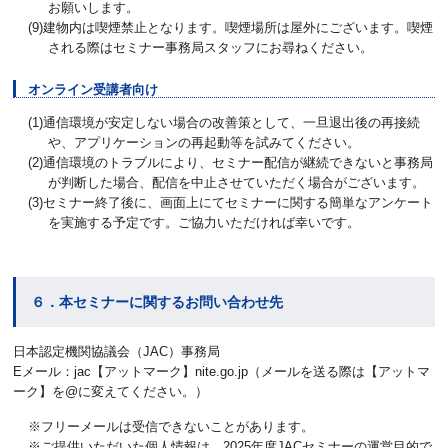
お願いします。
(9)建物内は喫煙禁止となります。喫煙場所は屋外にございます。喫煙
される際はセミナー事務局スタッフにお尋ねください。
オンライン受講者向け
(1)通信環境が安定しない場合の改善策として、一旦退出後の再接続
や、アプリケーションの再起動等を試みてください。
(2)通信環境のトラブルにより、セミナー配信が継続できないと事務局
が判断した場合、配信を中止させていただく場合がございます。
(3)セミナー終了後に、画面上にてセミナーに関する簡単なアンケート
を実施する予定です。ご協力いただければ幸いです。
６．本セミナーに関するお問い合わせ先
日本認定機関協議会（JAC）事務局
Eメール：jac【アットマーク】nite.go.jp（メールを送る際は【アットマ
ーク】を@に変えてください。）
※フリーメールは受信できないことがあります。
※ご提供いただいた個人情報は、2025年度JACセミナーの運営目的で