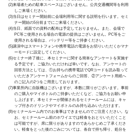
(2)来場者ための駐車スペースはございません。公共交通機関等を利用
しご来場ください。
(3)当日はセミナー開始前に会場利用等に関する説明を行います。セミ
ナー開始の5分前までにご来場ください。
(4)当日、紙面での資料の配布は予定しておりません。また、会場で
PC等ご使用される場合の電源の提供はございません。PC等をご
使用される場合は、バッテリー等をご持参ください。
(5)講演中はスマートフォンや携帯電話の電源をお切りいただくかマナ
ーモードに設定してください。
(6)セミナー終了後に、本セミナーに関する簡単なアンケートを実施す
る予定です。ご協力いただければ幸いです。なお、アンケートの
回答方法としては、①お持ちの携帯電話でQRコードを読み取って
いただきアンケートフォームからのご回答、②アンケート用紙へ
のご記入の2つをご用意しております。
(7)事業所内に自販機はございますが、本数に限りがございます。事前
のご購入やマイボトルのご持参いただくなど、ご協力をお願い申
し上げます。本セミナーが開催されるセミナールームには、キャ
ップ付きのドリンクやマイボトルのみ持ち込みいただけます。
(8)セミナールーム内でのお食事はできませんのでご注意ください。な
お、セミナールーム前のホワイエでは軽食をおとりいただくこと
は可能ですが、席に限りがありますのであらかじめご了承くださ
い。軽食をとった後のごみについては、各自で持ち帰り、処分を