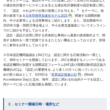
本セミナーでは、製品やサービスの流通において活用される認証など
の適合性評価サービスやこれを支える適合性評価制度や認定制度に関し
※
て、「認定、それは中小企業の発展に力を与える」
をテーマに、政
府の政策である
日本型標準加速化モデル2025
、関連する国際的動
向、中小企業等による活用事例をご紹介します。また、現在開催中の
2025年大阪・関西万博会場より、中小企業支援施策についてオンライン
でのご紹介を予定しております。
認定・認証の活用に関する具体的な事例から最新の政策動向まで、関
係する動向を一度で把握できるまたとない機会となっております。皆様
のご参加をお待ちしております。
※日本認定機関協議会 (JAC)では、認定に関する広報活動の一環とし
て、例年セミナーを開催しております。JACを構成するメンバーである
各認定機関が加盟する国際認定フォーラム(IAF)及び国際試験所認定協力
機構(ILAC)は、｢認定｣の重要性を､より多くの方々に知っていただくた
めの取り組みとして、6月9日を「
世界認定推進の日
」(World
Accreditation Day)と定め、毎年、認定に関わる社会的テーマを設定し、
同テーマに沿った広報活動を展開しています。
２．セミナー開催日時・場所など