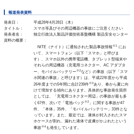
報道発表資料
発表日：
平成28年4月28日（木）
タイトル：
スマホ等及びその周辺機器の事故にご注意ください
発表者名：
独立行政法人製品評価技術基盤機構 製品安全センター
資料の概要：
※1
NITE（ナイト）に通知された製品事故情報
にお
いて、スマートフォン（以下「スマホ」と呼びま
す）、スマホ以外の携帯電話機、タブレット型端末や
それらの周辺機器（充電用コネクター、AC アダプタ
※2
ー、モバイルバッテリー
など）の事故（以下「スマ
ホ関連の事故」と呼びます）は、平成22年度から平成
※3
26年度までの5年間に合計239件
あり、春から夏に向
けて増加する傾向にあります。具体的な事故発生箇所
としては、「充電用コネクター周辺」の事故が最も多
※2
く67件、次いで「電池パック
」に関する事故が47
件、「本体」35件、「モバイルバッテリー」33件とな
っています。また、最近では、液体が封入されたスマ
ホケースが割れ、漏れた液体で皮膚がかぶれたという
※4
事故
も発生しています。