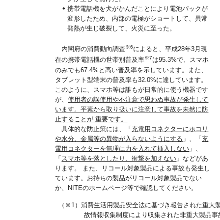
携帯電話機を犬がかんだことにより電池パックが
変形したため、内部の電極がショートして、異常
発熱が生じ破裂して、火災に至った。
※6
内閣府の消費動向調査
によると、平成28年3月現
※7
在の携帯電話機の世帯別普及率
は95.3%で、スマホ
のみでも67.4%と高い普及率を示しています。また、
タブレット型端末の普及率も32.0%に達しています。
このように、スマホ等は誰もが日常的に使う機器です
が、
使用者の誤使用や不注意で思わぬ事故が発生して
います。平素から取り扱いに注意して事故を未然に防
止することが 重要です。
具体的な防止策には、「
充電用コネクターにホコリ
や水分、金属等の異物が入らないようにする
」、「
充
電用コネクターを無理に力を入れて挿入しない
」、
「
スマホ等を落としたり、衝撃を加えない
」などがあ
ります。 また、リコール対象製品による事故も発生し
ています。お持ちの製品がリコール対象製品でない
か、NITEのホームページ等で確認してください。
（※1）消費生活用製品安全法に基づき報告された重大
故情報収集制度により収集された非重大製品事