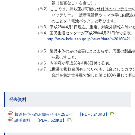
報（被害なし）を含む）。
（※2）ここでは、持ち運び可能な
外付けのバッテリー
バッテリー」、携帯電話機やスマホ等に
内蔵さ
のことを「電池パック」と呼びます。
（※3）平成28年4月1日現在、重複、対象外情報を除い
（※4）国民生活センターが平成28年4月21日付で公表。
http://www.kokusen.go.jp/news/data/n-20160421_1
（※5）製品本体のみの被害にとどまらず、周囲の製品
を及ぼすこと。
（※6）内閣府が平成28年4月8日付で公表。
（※7）1世帯で複数台所有していても、1台としてカウ
合計を集計世帯数で除した値に100を乗じて算
発表資料
報道各位へのお知らせ 4月25日付 【PDF : 248KB】
説明資料 【PDF : 620KB】