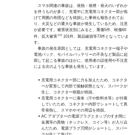
スマホ関連の事故は、発熱・発煙・発火のいずれか
を伴うものが多く、充電中に充電用コネクター部が焦
げて周囲の布団などを焼損した事例も報告されてお
り、火災などの重大な事故が発生しているため、注意
が必要です。被害状況別にみると、重傷5件、軽傷60
※5
件、拡大被害
101件、製品破損等73件となっていま
す。
事故の発生原因としては、充電用コネクター端子や
電池パック、モバイルバッテリーの不良など製品に起
因して起こる事故のほかに、使用者の誤使用や不注意
による次のような事故も発生しています。
充電用コネクター部に力を加えたため、コネクタ
ーが変形して内部で接触状態となり、スパークが
生じ、コネクター樹脂が焼損。
充電用コネクターに液体（汗や飲料水等）が付着
していたため、コネクター内部でショートして異
常発熱し、スマホやその周辺を焼損。
AC アダプターの電源プラグとタップのすき間に
金属等の異物（ネックレス、コイン等）が入り込
んだため、電源プラグ刃間がショートし、スパー
クが生じて焦げた。