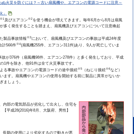
わぬ火災を防ぐには？～古い扇風機や、エアコンの電源コードに注意～
火」
※1
※2
及びエアコン
を使う機会が増えてきます。毎年6月から8月は扇風
が多く発生することを踏まえ、扇風機及びエアコンについて注意喚起
※3
れた製品事故情報
において、扇風機及びエアコンの事故は平成24年度
※4
計566件
(扇風機255件、エアコン311件)あり、9人が死亡していま
故が376件（扇風機98件、エアコン278件）と多く発生しており、平成
ンの1件を除き、他91件は全て火災事故です。
※5
※6
よる事故やエアコンの電源コードの途中接続
（ねじり接続
など）
います。扇風機やエアコンの使用を開始する前に製品に異常がないか
ぎましょう。
り、内部の電気部品が劣化して出火し、住宅を
平成28(2016)年8月、大阪府、男性】
、長期の使用により劣化するので動きが悪