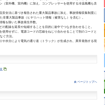
コン（室外機、室内機）に加え、コンプレッサーを使用する冷温風機も含
製品安全法に基づき報告された重大製品事故に加え、事故情報収集制度に
た非重大製品事故（ヒヤリハット情報（被害なし）を含む）。
外情報を除いた事故発生件数。
などの配線を延長や短縮することを目的に途中でつなぎ合わせること。
どを使用せずに、電源コードの芯線をねじり合わせることで別のコードと
なぐ方法。
こりや水分により電気の通り道（トラック）が生成され、異常発熱する現
火
ページトップへ