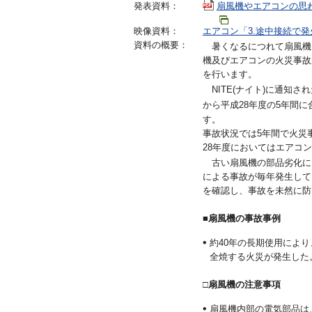
発表資料：
扇風機やエアコンの思
映像資料：
エアコン「3.途中接続で発
資料の概要：
暑くなるにつれて扇風機
機及びエアコンの火災事故
を行います。
NITE(ナイト)に通知さ
から平成28年度の5年間に合
す。
事故状況では5年間で火災事
28年度においてはエアコ
古い扇風機の部品劣化に
による事故が毎年発生して
を確認し、事故を未然に防
■
扇風機の事故事例
約40年の長期使用によ
全焼する火災が発生した。【
□
扇風機の注意事項
扇風機内部の電気部品は