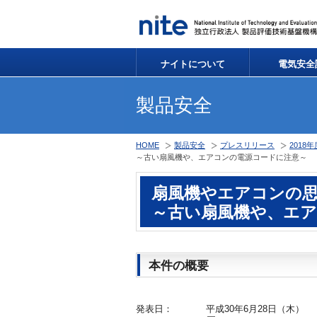
ナイトについて
電気安全
製品安全
HOME
製品安全
プレスリリース
2018
～古い扇風機や、エアコンの電源コードに注意～
扇風機やエアコンの
～古い扇風機や、エ
本件の概要
発表日：
平成30年6月28日（木）