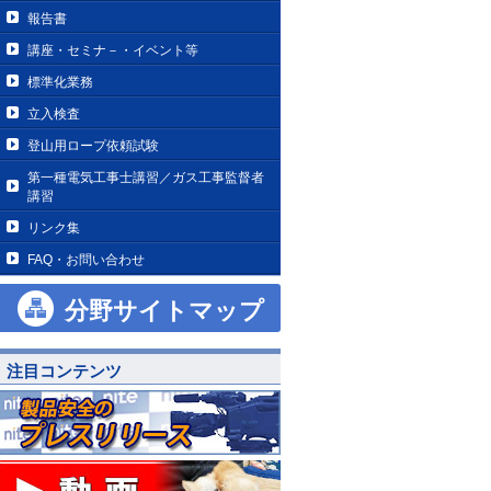
報告書
講座・セミナ－・イベント等
標準化業務
立入検査
登山用ロープ依頼試験
第一種電気工事士講習／ガス工事監督者
講習
リンク集
FAQ・お問い合わせ
分野サイトマップ
注目コンテンツ