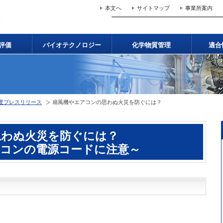
本文へ
サイトマップ
事業所案内
評価
バイオテクノロジー
化学物質管理
適合
年度プレスリリース
扇風機やエアコンの思わぬ火災を防ぐには？
思わぬ火災を防ぐには？
アコンの電源コードに注意～