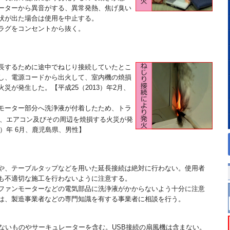
ーターから異音がする、異常発熱、焦げ臭い
状が出た場合は使用を中止する。
ラグをコンセントから抜く。
長するために途中でねじり接続していたとこ
し、電源コードから出火して、室内機の焼損
災が発生した。【平成25（2013）年2月、
モーター部分へ洗浄液が付着したため、トラ
、エアコン及びその周辺を焼損する火災が発
4）年 6月、鹿児島県、男性】
や、テーブルタップなどを用いた延長接続は絶対に行わない。使用者
も不適切な施工を行わないように注意する。
ファンモーターなどの電気部品に洗浄液がかからないよう十分に注意
は、製造事業者などの専門知識を有する事業者に相談を行う。
えないものやサーキュレーターを含む。USB接続の扇風機は含まない。