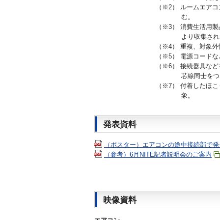
（※2） ルームエア
む。
（※3） 消費生活用
より収集され
（※4） 重複、対象
（※5） 電源コード
（※6） 接続器具な
芯線同士をつ
（※7） 付着したほ
象。
発表資料
（ポスター）エアコンの途中接続部で発
（参考）6月NITE記者説明会のご案内
映像資料