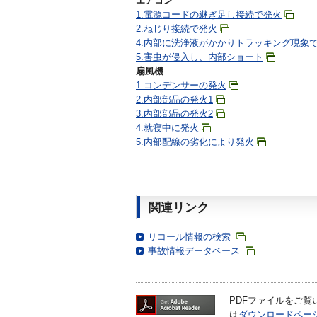
エアコン
1.電源コードの継ぎ足し接続で発火
2.ねじり接続で発火
4.内部に洗浄液がかかりトラッキング現象
5.害虫が侵入し、内部ショート
扇風機
1.コンデンサーの発火
2.内部部品の発火1
3.内部部品の発火2
4.就寝中に発火
5.内部配線の劣化により発火
関連リンク
リコール情報の検索
事故情報データベース
PDFファイルをご覧いた
は
ダウンロードペー