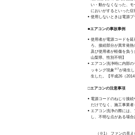
い・動かなくなった、モ
においがするといった症
使用しないときは電源プ
■
エアコンの事故事例
使用者が電源コードを延
ろ、接続部分が異常発熱
及び使用者が軽傷を負う火
山梨県、性別不明】
エアコン洗浄時に内部の
※7
ッキング現象
が発生し
生した。【平成26（201
□
エアコンの注意事項
電源コードのねじり接続
だけでなく、施工事業者
エアコン洗浄の際には、
し、不明な点がある場合
（※1） ファンの見