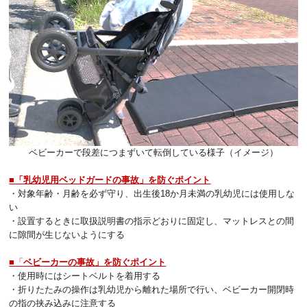
ベビーカーで段差につまずいて転倒している様子（イメージ）
■「乳幼児用ベッドガードの事故」を防ぐポイント
・対象年齢・月齢を必ず守り、出生後18か月未満の乳幼児には使用しな
い
・設置するときに取扱説明書の指示どおりに固定し、マットレスとの間
に隙間が生じないようにする
■「
ベビーカーの事故」を防ぐポイント
・使用時にはシートベルトを着用する
・折りたたみの操作は乳幼児から離れた場所で行い、ベビーカー開閉時
の指の挟み込みに注意する