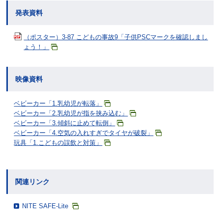
発表資料
（ポスター）3-87 こどもの事故9「子供PSCマークを確認しまし
ょう！」
映像資料
ベビーカー「1.乳幼児が転落」
ベビーカー「2.乳幼児が指を挟み込む」
ベビーカー「3.傾斜に止めて転倒」
ベビーカー「4.空気の入れすぎでタイヤが破裂」
玩具「1.こどもの誤飲と対策」
関連リンク
NITE SAFE-Lite