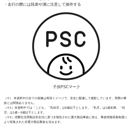
・走行の際には段差や溝に注意して操作する
子供PSCマーク
（※） 本資料中の全ての画像は再現イメージで、安全に配慮して撮影しています。実際の事
故とは関係ありません。
（※1）本資料中では「こども」「乳幼児」は6歳以下とします。「乳児」は1歳未満、「幼
児」は1歳～6歳以下とします。
（※2）消費生活用製品安全法に基づき報告された重大製品事故に加え、事故情報収集制度に
より収集された非重大製品事故を含みます。