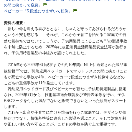
の間に挟まって窒息」
ベビーカー「5.段差につまずいて転倒」
資料の概要：
新しい命を迎える喜びとともに、ちゃんと守ってあげられるだろうか
という不安を感じる――それが、これから子育てを始めるご家庭での自
※1
然な気持ちではないでしょうか。子供用製品によるこども
の製品事故
を未然に防止するため、2025年に改正消費生活用製品安全法等が施行さ
れ、子供用特定製品の枠組みが設けられました。
2015年から2026年6月現在までの約10年間にNITEに通知された製品事
※2
故情報
では、乳幼児用ベッドガードでマットレスとの間に挟まりこど
もが死亡する事故が4件、ベビーカーで段差につまずき転倒するなどの
こどもの重傷事故が11件発生しています。
乳幼児用ベッドガード及びベビーカーが新たに子供用特定製品に指定
され、2026年7月から、技術基準適合確認及び警告表示等を行い、子供
PSCマークを付した製品でないと販売できないといった規制がスタート
します。
これから出産や子育てに向けた準備を行うご家庭では、デザインや価
格だけでなく、技術基準等に適合した製品を選ぶこと、そして対象年齢
や正しい使い方を守ることが、こどもの事故を防ぐ上で重要です。