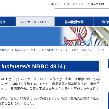
本文へ
サイトマップ
事業所案内
評価
バイオテクノロジー
化学物質管理
適合
情報提供
解析プロジェクト
ゲノム解析プロジェクト（マニュアルアノテーション）
 luchuensis
NBRC 4314）
NITEという）バイオテクノロジー本部では、産業上有用微生物である
）のゲノム解析を実施するにあたり、産業界等と塩基配列決定、遺伝子
ととし、共同研究者の公募を平成２０年３月３日から平成２０年３月３
の内容、実績、能力等について検討を行い、独立行政法人産業技術総合
施することになりました。
。