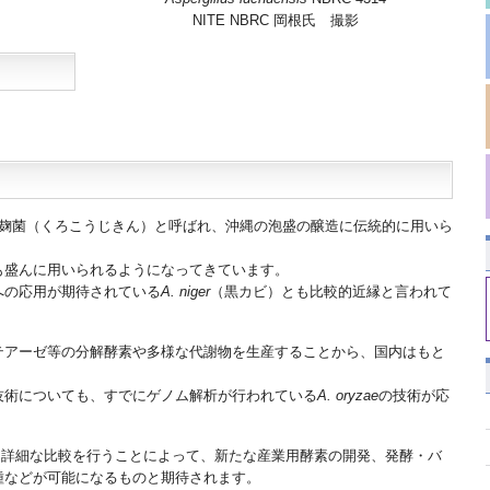
NITE NBRC 岡根氏 撮影
麹菌（くろこうじきん）と呼ばれ、沖縄の泡盛の醸造に伝統的に用いら
も盛んに用いられるようになってきています。
への応用が期待されている
A. niger
（黒カビ）とも比較的近縁と言われて
テアーゼ等の分解酵素や多様な代謝物を生産することから、国内はもと
。
技術についても、すでにゲノム解析が行われている
A. oryzae
の技術が応
と詳細な比較を行うことによって、新たな産業用酵素の開発、発酵・バ
種などが可能になるものと期待されます。