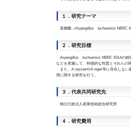
１．研究テーマ
黒麹菌（
Aspergillus luchuensis
NBRC 4
２．研究目標
Aspergillus luchuensis
NBRC 4314
の精
などを実施して、特徴的な性質とそれらの
また、
A.oryzae
や
A.niger
等に存在しない
用に関する研究を行う。
３．代表共同研究先
独立行政法人産業技術総合研究所
４．研究費用