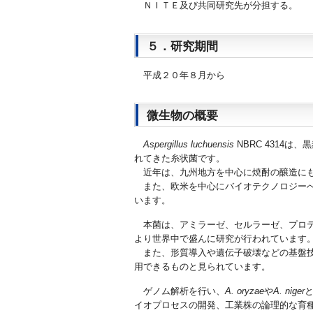
ＮＩＴＥ及び共同研究先が分担する。
５．研究期間
平成２０年８月から
微生物の概要
Aspergillus luchuensis
NBRC 4314
は、黒
れてきた糸状菌です。
近年は、九州地方を中心に焼酎の醸造に
また、欧米を中心にバイオテクノロジー
います。
本菌は、アミラーゼ、セルラーゼ、プロ
より世界中で盛んに研究が行われています
また、形質導入や遺伝子破壊などの基盤
用できるものと見られています。
ゲノム解析を行い、
A. oryzae
や
A. niger
イオプロセスの開発、工業株の論理的な育