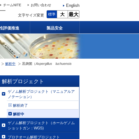
English
チームNITE
お問い合わせ
大
最大
標準
文字サイズ変更
性評価推進
製品安全
解析中
黒麹菌（
Aspergillus luchuensis
解析プロジェクト
ゲノム解析プロジェクト（マニュアルア
ノテーション）
解析終了
解析中
ゲノム解析プロジェクト（ホールゲノム
ショットガン：WGS)
プロテオーム解析プロジェクト