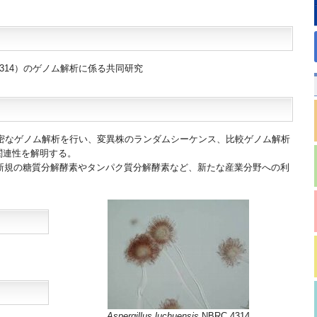
314
）のゲノム解析に係る共同研究
密なゲノム解析を行い、変異株のランダムシーケンス、比較ゲノム解析
関連性を解明する。
新規の糖質分解酵素やタンパク質分解酵素など、新たな産業分野への利
Aspergillus luchuensis
NBRC 4314