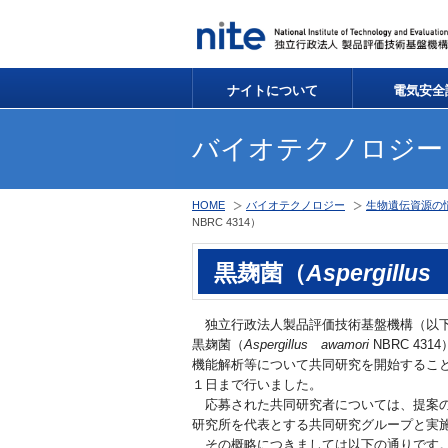
ナイトについて
電気安全
バイオテクノロジー
HOME
バイオテクノロジー
生物遺伝資源の
NBRC 4314）
黒麹菌（
Aspergillus
独立行政法人製品評価技術基盤機構（以下
黒麹菌（
Aspergillus awamori
NBRC 4314
機能解析等について共同研究を開始するこ
１日まで行いました。
応募された共同研究者については、提案
研究所を代表とする共同研究グループと実
その概略につきましては以下の通りです