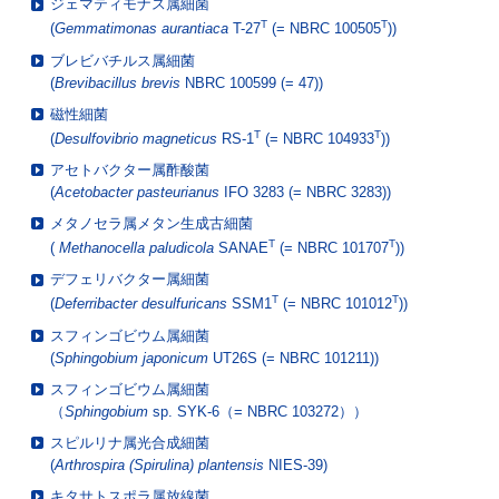
ジェマティモナス属細菌
T
T
(
Gemmatimonas aurantiaca
T-27
(= NBRC 100505
))
ブレビバチルス属細菌
(
Brevibacillus brevis
NBRC 100599 (= 47))
磁性細菌
T
T
(
Desulfovibrio magneticus
RS-1
(= NBRC 104933
))
アセトバクター属酢酸菌
(
Acetobacter pasteurianus
IFO 3283 (= NBRC 3283))
メタノセラ属メタン生成古細菌
T
T
(
Methanocella paludicola
SANAE
(= NBRC 101707
))
デフェリバクター属細菌
T
T
(
Deferribacter desulfuricans
SSM1
(= NBRC 101012
))
スフィンゴビウム属細菌
(
Sphingobium japonicum
UT26S (= NBRC 101211))
スフィンゴビウム属細菌
（
Sphingobium
sp. SYK-6（= NBRC 103272））
スピルリナ属光合成細菌
(
Arthrospira (Spirulina) plantensis
NIES-39)
キタサトスポラ属放線菌