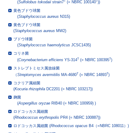
T
T
(
Sulfolobus tokodaii
strain7
(= NBRC 100140
))
黄色ブドウ球菌
(
Staphylococcus aureus
N315)
黄色ブドウ球菌
(
Staphylococcus aureus
MW2)
ブドウ球菌
(
Staphylococcus haemolyticus
JCSC1435)
コリネ菌
T
T
(
Corynebacterium efficiens
YS-314
(= NBRC 100395
)
ストレプトミセス属放線菌
T
T
（
Streptomyces avermitilis
MA-4680
(= NBRC 14893
)
コクリア属細菌
(
Kocuria rhizophila
DC2201 (= NBRC 103217))
麹菌
(
Aspergillus oryzae
RIB40 (= NBRC 100959) )
ロドコッカス属細菌
(
Rhodococcus erythropolis
PR4 (= NBRC 100887))
ロドコッカス属細菌 (
Rhodococcus opacus
B4（=NBRC 108011）)