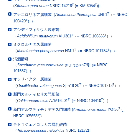
T
T
(
Kitasatospora setae
NBRC 14216
(= KM-6054
))
T
アナエロリネア属細菌（
Anaerolinea thermophila
UNI-1
（= NBRC
T
100420
））
アシディフィリウム属細菌
T
T
（
Acidiphilium multivorum
AIU301
（= NBRC 100883
））
ミクロルナタス属細菌
T
T
（
Microlunatus phosphovorus
NM-1
（= NBRC 101784
））
清酒酵母
（
Saccharomyces cerevisiae
きょうかい7号（= NBRC
101557））
オシリバクター属細菌
T
T
（
Oscillibacter valericigenes
Sjm18-20
（= NBRC 101213
））
新門カルディセリカ門細菌
T
T
（
Caldisericum exile
AZM16c01
（= NBRC 104410
））
T
新門アルマティモナデテス門細菌 (
Armatimonas rosea
YO-36
(=
T
NBRC 105658
))
テトラジェノコッカス属乳酸菌
（
Tetragenococcus halophilus
NBRC 12172)