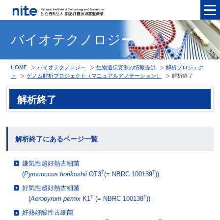
メニュ
バイオテクノロジー
HOME
バイオテクノロジー
生物遺伝資源の情報提供
解析プロジェク
ト
ゲノム解析プロジェクト（マニュアルアノテーション）
解析終了
解析終了
解析終了にあるページ一覧
嫌気性超好熱古細菌
T
T
(
Pyrococcus horikoshii
OT3
(= NBRC 100139
))
好気性超好熱古細菌
T
T
(
Aeropyrum pernix
K1
(= NBRC 100138
))
好熱好酸性古細菌