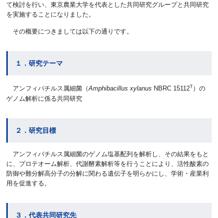
て検討を行い、東京農業大学を代表とした共同研究グループと共同研究
を実施することになりました。
その概要につきましては以下の通りです。
１．研究テーマ
T
アンフィバチルス属細菌（
Amphibacillus xylanus
NBRC 15112
）の
ゲノム解析に係る共同研究
２．研究目標
アンフィバチルス属細菌のゲノム塩基配列を解析し、その結果をもと
に、プロテオーム解析、代謝酵素解析等を行うことにより、活性酸素の
防御や難分解高分子の分解に関わる遺伝子を明らかにし、学術・産業利
用を促進する。
３．代表共同研究先