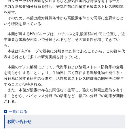
カタラーゼや呼吸鎖を欠如するなど嫌気性菌的な特徴を有する一方、
強力な過酸化物分解系を持ち、好気性菌に匹敵する酸素ストレス防御能
を示す。
そのため、本菌は絶対嫌気条件から高酸素条件まで同等に生育すると
いう特徴を持っている。
本菌が属するHAグループは、バチルスと乳酸菌群の中間に位置し、近
年重要な菌株が相次いで分離されるなど、その重要性が増してきてい
る。
本株はHAグループで最初に分離された株であることから、この群を代
表する株として多くの研究実績を持っている。
本菌のゲノム解析によって、代謝系および酸素ストレス防御系の全容
を明らかにすることにより、生物界に広く存在する過酸化物の発生系・
分解系に関する研究の促進や、活性酸素ストレス防御法の開発等に寄与
することが期待される。
また、本菌が酸素の存在に関係なく生育し、強力な酵素生産能を有す
ることから、バイオマス分野での活用など、幅広い分野での応用が期待
される。
一覧に戻る
お問い合わせ