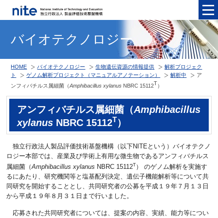
メニュ
バイオテクノロジー
HOME
バイオテクノロジー
生物遺伝資源の情報提供
解析プロジェク
ト
ゲノム解析プロジェクト（マニュアルアノテーション）
解析中
ア
T
ンフィバチルス属細菌（
Amphibacillus xylanus
NBRC 15112
）
アンフィバチルス属細菌（
Amphibacillus
T
xylanus
NBRC 15112
）
独立行政法人製品評価技術基盤機構（以下NITEという）バイオテクノ
ロジー本部では、産業及び学術上有用な微生物であるアンフィバチルス
T
属細菌（
Amphibacillus xylanus
NBRC 15112
） のゲノム解析を実施す
るにあたり、研究機関等と塩基配列決定、遺伝子機能解析等について共
同研究を開始することとし、共同研究者の公募を平成１９年７月１３日
から平成１９年８月３１日まで行いました。
応募された共同研究者については、提案の内容、実績、能力等につい