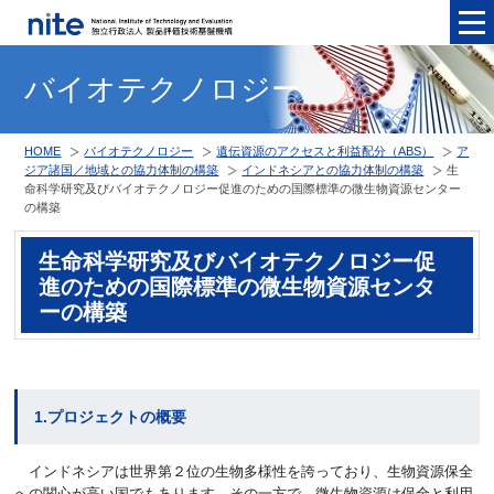
メニュ
バイオテクノロジー
HOME
バイオテクノロジー
遺伝資源のアクセスと利益配分（ABS）
ア
ジア諸国／地域との協力体制の構築
インドネシアとの協力体制の構築
生
命科学研究及びバイオテクノロジー促進のための国際標準の微生物資源センター
の構築
生命科学研究及びバイオテクノロジー促
進のための国際標準の微生物資源センタ
ーの構築
1.プロジェクトの概要
インドネシアは世界第２位の生物多様性を誇っており、生物資源保全
への関心が高い国でもあります。その一方で、微生物資源は保全と利用