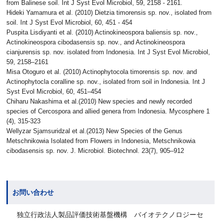
from Balinese soil. Int J Syst Evol Microbiol, 59, 2158 - 2161.
Hideki Yamamura et al. (2010) Dietzia timorensis sp. nov., isolated from
soil. Int J Syst Evol Microbiol, 60, 451 - 454
Puspita Lisdiyanti et al. (2010) Actinokineospora baliensis sp. nov.,
Actinokineospora cibodasensis sp. nov., and Actinokineospora
cianjurensis sp. nov. isolated from Indonesia. Int J Syst Evol Microbiol,
59, 2158–2161
Misa Otoguro et al. (2010) Actinophytocola timorensis sp. nov. and
Actinophytocla coralline sp. nov., isolated from soil in Indonesia. Int J
Syst Evol Microbiol, 60, 451–454
Chiharu Nakashima et al.(2010) New species and newly recorded
species of Cercospora and allied genera from Indonesia. Mycosphere 1
(4), 315-323
Wellyzar Sjamsuridzal et al.(2013) New Species of the Genus
Metschnikowia Isolated from Flowers in Indonesia, Metschnikowia
cibodasensis sp. nov. J. Microbiol. Biotechnol. 23(7), 905–912
お問い合わせ
独立行政法人製品評価技術基盤機構 バイオテクノロジーセ