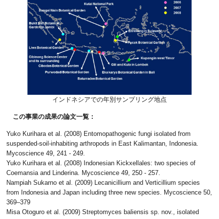
インドネシアでの年別サンプリング地点
この事業の成果の論文一覧：
Yuko Kurihara et al. (2008) Entomopathogenic fungi isolated from
suspended-soil-inhabiting arthropods in East Kalimantan, Indonesia.
Mycoscience 49, 241 - 249.
Yuko Kurihara et al. (2008) Indonesian Kickxellales: two species of
Coemansia and Linderina. Mycoscience 49, 250 - 257.
Nampiah Sukarno et al. (2009) Lecanicillium and Verticillium species
from Indonesia and Japan including three new species. Mycoscience 50,
369–379
Misa Otoguro et al. (2009) Streptomyces baliensis sp. nov., isolated