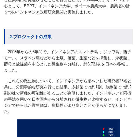
心として、BPPT、インドネシア大学、ボゴール農業大学、農業省の計
５つのインドネシア政府研究機関と実施しました。
2.プロジェクトの成果
2003年からの6年間で、インドネシアのスマトラ島 、ジャワ島、西チ
モール、スラベシ島などから土壌、落葉、生葉などを採集し、糸状菌、
酵母と放線菌を中心とした微生物を分離し、計6,721株を日本へ移転し
ました。
これらの微生物について、インドネシアから招へいした研究者23名と
共に、分類学的な研究を行った結果、糸状菌では約1割、放線菌では約2
割の株で新種の可能性があることが判明しました。インドネシアと同様
の手法を用いて日本国内から分離された微生物と比較すると、インドネ
シアで得られた微生物は、多様性がより高いことが明らかになりまし
た。