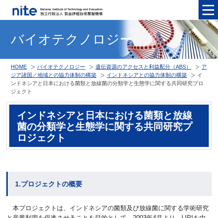
メニュ
バイオテクノロジー
HOME
バイオテクノロジー
遺伝資源のアクセスと利益配分（ABS）
ア
ジア諸国／地域との協力体制の構築
インドネシアとの協力体制の構築
イ
ンドネシアと日本における菌類と放線菌の分類学と生態学に関する共同研究プロ
ジェクト
インドネシアと日本における菌類と放線
菌の分類学と生態学に関する共同研究プ
ロジェクト
1.プロジェクトの概要
本プロジェクトは、インドネシアの菌類及び放線菌に関する学術研究
と産業利用を促進させることを目的として、2003年4月より、LIPIを中