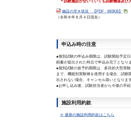
＊試験施設が空いていても試験機器及び
施設の空き状況 【PDF : 893KB】
（令和８年８月４日現在）
申込み時の注意
●個別試験の申込み期限は、試験開始予定日
頼書が提出された時点で申込み完了となり
●個別試験の仮予約期限は、多目的大型実験
まで、機能別実験棟を使用する場合、試験
出されない場合、キャンセル扱いとなりま
●お申し込み後、試験担当者から今後の手
施設利用約款
※ 最新の施設利用約款はこちら