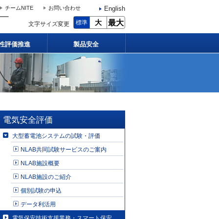
English
チームNITE
お問い合わせ
大
最大
標準
文字サイズ変更
性評価推進
製品安全
電気安全評価
大型蓄電池システムの試験・評価
NLAB共同試験サービスのご案内
NLAB施設概要
NLAB施設のご紹介
個別試験の申込
データ利活用
電気保安技術支援業務・スマート保安