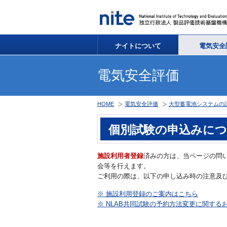
ナイトについて
電気安全
電気安全評価
HOME
電気安全評価
大型蓄電池システムの
個別試験の申込みに
施設利用者登録
済みの方は、当ページの問
会等を行えます。
ご利用の際は、以下の申し込み時の注意及
※ 施設利用登録のご案内はこちら
※ NLAB共同試験の予約方法変更に関する