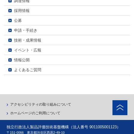
調達情報
採用情報
公募
申請・手続き
技術・成果情報
イベント・広報
情報公開
よくあるご質問
ペ
アクセシビリティの取り組みについて
ホームページのご利用について
独立行政法人製品評価技術基盤機構（法人番号 9011005001123）
〒151-0066 東京都渋谷区西原2-49-10