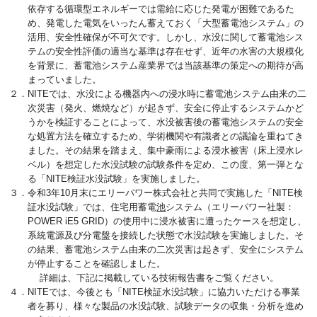
依存する循環型エネルギーでは需給に応じた発電が困難であるた
め、発電した電気をいったん蓄えておく「大型蓄電池システム」の
活用、安全性確保が不可欠です。しかし、水没に関して蓄電池シス
テムの安全性評価の適当な基準は存在せず、近年の水害の大規模化
を背景に、蓄電池システム産業界では当該基準の策定への期待が高
まっていました。
２．NITEでは、水没による機器内への浸水時に蓄電池システム由来の二
次災害（発火、燃焼など）が起きず、安全に停止するシステムかど
うかを検証することによって、水没被害後の蓄電池システムの安全
な処置方法を確立するため、学術機関や有識者との議論を重ねてき
ました。その結果を踏まえ、集中豪雨による浸水被害（床上浸水レ
ベル）を想定した水没試験の試験条件を定め、この度、第一弾とな
る「NITE検証水没試験」を実施しました。
３．令和3年10月末にエリーパワー株式会社と共同で実施した「NITE検
証水没試験」では、住宅用蓄電
池
システム（エリーパワー社製：
POWER iE5 GRID）の使用中に浸水被害に遭ったケースを想定し、
系統電源及び分電盤を接続した状態で水没試験を実施しました。そ
の結果、蓄電池システム由来の二次災害は起きず、安全にシステム
が停止することを確認しました。
詳細は、下記に掲載している技術報告書をご覧ください。
４．NITEでは、今後とも「NITE検証水没試験」に協力いただける事業
者を募り、様々な製品の水没試験、試験データの収集・分析を進め