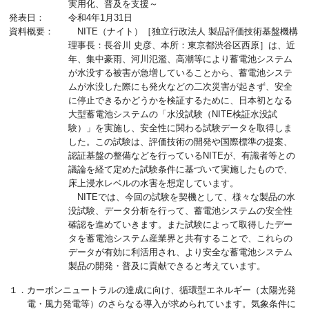
実用化、普及を支援～
発表日：
令和4年1月31日
資料概要：
NITE（ナイト）［独立行政法人 製品評価技術基盤機構
理事長：長谷川 史彦、本所：東京都渋谷区西原］は、近
年、集中豪雨、河川氾濫、高潮等により蓄電池システム
が水没する被害が急増していることから、蓄電池システ
ムが水没した際にも発火などの二次災害が起きず、安全
に停止できるかどうかを検証するために、日本初となる
大型蓄電池システムの「水没試験（NITE検証水没試
験）」を実施し、安全性に関わる試験データを取得しま
した。この試験は、評価技術の開発や国際標準の提案、
認証基盤の整備などを行っているNITEが、有識者等との
議論を経て定めた試験条件に基づいて実施したもので、
床上浸水レベルの水害を想定しています。
NITEでは、今回の試験を契機として、様々な製品の水
没試験、データ分析を行って、蓄電池システムの安全性
確認を進めていきます。また試験によって取得したデー
タを蓄電池システム産業界と共有することで、これらの
データが有効に利活用され、より安全な蓄電池システム
製品の開発・普及に貢献できると考えています。
１．カーボンニュートラルの達成に向け、循環型エネルギー（太陽光発
電・風力発電等）のさらなる導入が求められています。気象条件に