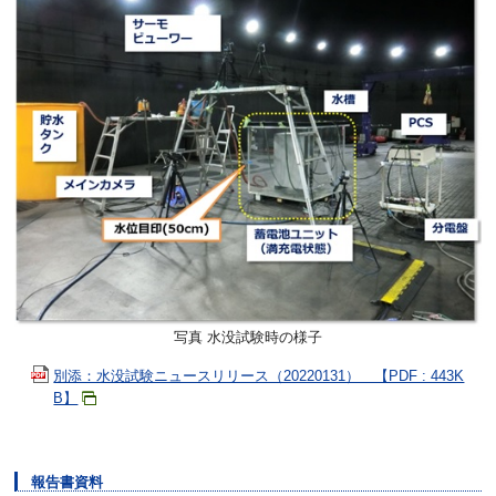
写真 水没試験時の様子
別添：水没試験ニュースリリース（20220131） 【PDF : 443K
B】
報告書資料