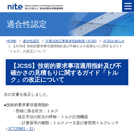
メニュ
適合性認定
HOME
適合性認定
計量法校正事業者登録制度 (JCSS)
JCSSお知らせ
【JCSS】技術的要求事項適用指針及び不確かさの見積もりに関するガイド
「トルク」の改正について
【JCSS】技術的要求事項適用指針及び不
確かさの見積もりに関するガイド「トル
ク」の改正について
次の文書を改正しました。
●技術的要求事項適用指針
・登録に係る区分：トルク
- 校正手法の区分の呼称：トルク計測機器
- 計量器等の種類：トルクメータ及び参照用トルクレンチ
（
JCT20901－11
）