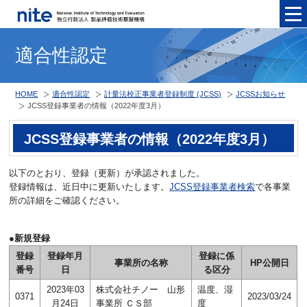
メニュ
適合性認定
HOME
適合性認定
計量法校正事業者登録制度 (JCSS)
JCSSお知らせ
JCSS登録事業者の情報（2022年度3月）
JCSS登録事業者の情報（2022年度3月）
以下のとおり、登録（更新）が承認されました。
登録情報は、近日中に更新いたします。
JCSS登録事業者検索
で各事業
所の詳細をご確認ください。
●新規登録
登録
登録年月
登録に係
事業所の名称
HP公開日
番号
日
る区分
2023年03
株式会社チノー 山形
温度、湿
0371
2023/03/24
月24日
事業所 ＣＳ部
度