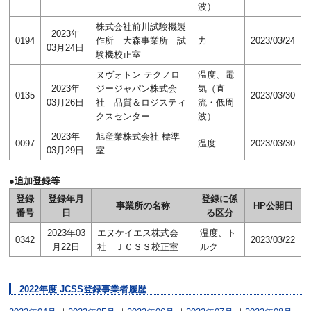
波）
株式会社前川試験機製
2023年
0194
作所 大森事業所 試
力
2023/03/24
03月24日
験機校正室
ヌヴォトン テクノロ
温度、電
2023年
ジージャパン株式会
気（直
0135
2023/03/30
03月26日
社 品質＆ロジスティ
流・低周
クスセンター
波）
2023年
旭産業株式会社 標準
0097
温度
2023/03/30
03月29日
室
●追加登録等
登録
登録年月
登録に係
事業所の名称
HP公開日
番号
日
る区分
2023年03
エヌケイエス株式会
温度、ト
0342
2023/03/22
月22日
社 ＪＣＳＳ校正室
ルク
2022年度 JCSS登録事業者履歴