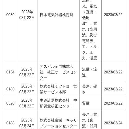
温度、
光、電気
2023年
（直流・
0039
日本電気計器検定所
2023/03/22
03月22日
低周
波）、電
気（高周
波）及び
電磁界、
力、トル
ク、圧
力、湿度
アズビル金門株式会
2023年
流量・流
0134
社 校正サービスセン
2023/03/22
03月22日
速
ター
2023年
株式会社ミツトヨ 営
長さ、硬
0186
2023/03/22
03月22日
業サービス本部
さ
2023年
中道計器株式会社 中
0328
質量
2023/03/22
03月22日
部質量校正センター
長さ、電
2023年
株式会社宝栄 キャリ
気（直
0188
2023/03/24
03月24日
ブレーションセンター
流・低周