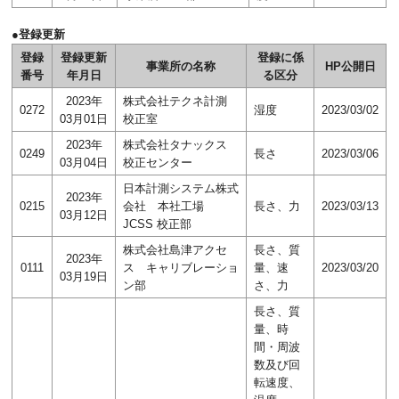
●登録更新
登録
登録更新
登録に係
事業所の名称
HP公開日
番号
年月日
る区分
2023年
株式会社テクネ計測
0272
湿度
2023/03/02
03月01日
校正室
2023年
株式会社タナックス
0249
長さ
2023/03/06
03月04日
校正センター
日本計測システム株式
2023年
0215
会社 本社工場
長さ、力
2023/03/13
03月12日
JCSS 校正部
株式会社島津アクセ
長さ、質
2023年
0111
ス キャリブレーショ
量、速
2023/03/20
03月19日
ン部
さ、力
長さ、質
量、時
間・周波
数及び回
転速度、