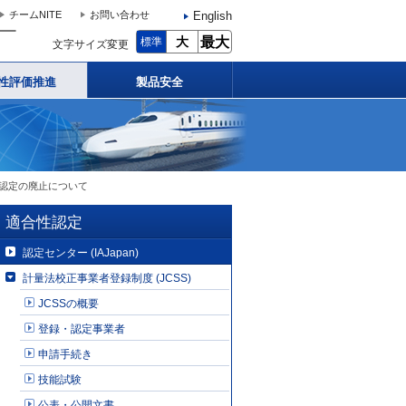
English
チームNITE
お問い合わせ
大
最大
標準
文字サイズ変更
性評価推進
製品安全
・認定の廃止について
適合性認定
認定センター (IAJapan)
計量法校正事業者登録制度 (JCSS)
JCSSの概要
登録・認定事業者
申請手続き
技能試験
公表・公開文書