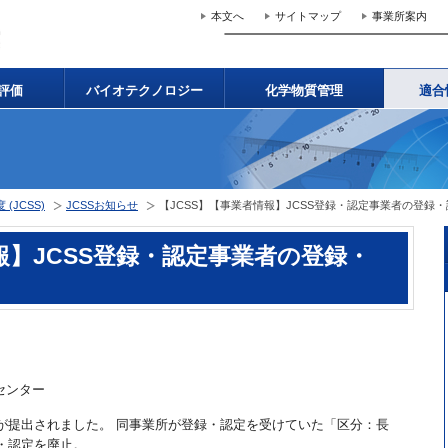
本文へ
サイトマップ
事業所案内
評価
バイオテクノロジー
化学物質管理
適合
JCSS)
JCSSお知らせ
【JCSS】【事業者情報】JCSS登録・認定事業者の登録
報】JCSS登録・認定事業者の登録・
センター
届」が提出されました。 同事業所が登録・認定を受けていた「区分：長
録・認定を廃止。