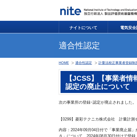
ナイトについて
電気安全
適合性認定
HOME
適合性認定
計量法校正事業者登録制度 (
【JCSS】【事業者情
認定の廃止について
次の事業所の登録･認定が廃止されました。
【0299】菱彩テクニカ株式会社 計量計測
内容：2024年09月04日付で「事業廃止
さ」について、2024年08月30日付けで登