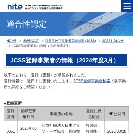
メニュ
適合性認定
HOME
適合性認定
計量法校正事業者登録制度 (JCSS)
JCSSお知らせ
JCSS登録事業者の情報（2024年度3月）
JCSS登録事業者の情報（2024年度3月）
以下のとおり、登録（更新）が承認されました。
登録情報は、近日中に更新いたします。
JCSS登録事業者検索
で各事業
所の詳細をご確認ください。
●登録更新
登録
登録更新
登録に係
事業所の名称
HP公開日
番号
年月日
る区分
公益社団法人日本アイ
放射線・
2025年03
0061
ソトープ協会 川崎技
放射能・
2025/03/18