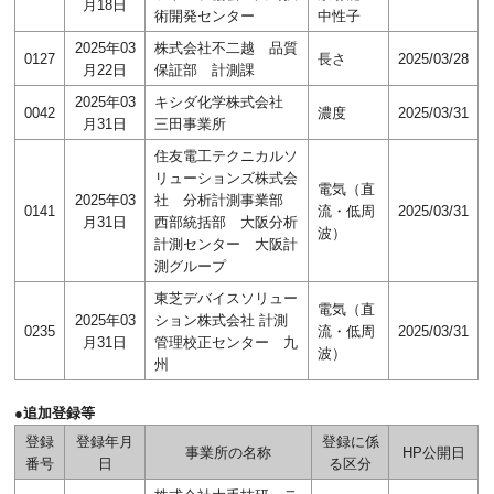
月18日
術開発センター
中性子
2025年03
株式会社不二越 品質
0127
長さ
2025/03/28
月22日
保証部 計測課
2025年03
キシダ化学株式会社
0042
濃度
2025/03/31
月31日
三田事業所
住友電工テクニカルソ
リューションズ株式会
電気（直
2025年03
社 分析計測事業部
0141
流・低周
2025/03/31
月31日
西部統括部 大阪分析
波）
計測センター 大阪計
測グループ
東芝デバイスソリュー
電気（直
2025年03
ション株式会社 計測
0235
流・低周
2025/03/31
月31日
管理校正センター 九
波）
州
●追加登録等
登録
登録年月
登録に係
事業所の名称
HP公開日
番号
日
る区分