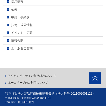
採用情報
公募
申請・手続き
技術・成果情報
イベント・広報
情報公開
よくあるご質問
ペ
アクセシビリティの取り組みについて
ホームページのご利用について
独立行政法人製品評価技術基盤機構（法人番号 9011005001123）
〒151-0066 東京都渋谷区西原2-49-10
代表電話
03-3481-1921