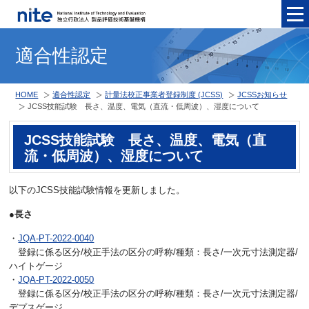
メニュ
適合性認定
HOME
適合性認定
計量法校正事業者登録制度 (JCSS)
JCSSお知らせ
JCSS技能試験 長さ、温度、電気（直流・低周波）、湿度について
JCSS技能試験 長さ、温度、電気（直
流・低周波）、湿度について
以下のJCSS技能試験情報を更新しました。
●長さ
・
JQA-PT-2022-0040
登録に係る区分/校正手法の区分の呼称/種類：長さ/一次元寸法測定器/
ハイトゲージ
・
JQA-PT-2022-0050
登録に係る区分/校正手法の区分の呼称/種類：長さ/一次元寸法測定器/
デプスゲージ