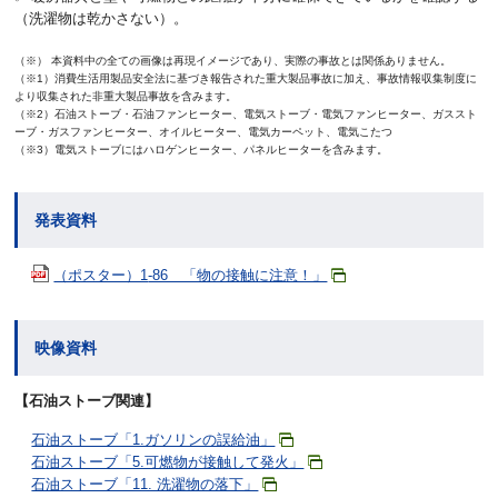
（洗濯物は乾かさない）。
（※） 本資料中の全ての画像は再現イメージであり、実際の事故とは関係ありません。
（※1）消費生活用製品安全法に基づき報告された重大製品事故に加え、事故情報収集制度に
より収集された非重大製品事故を含みます。
（※2）石油ストーブ・石油ファンヒーター、電気ストーブ・電気ファンヒーター、ガススト
ーブ・ガスファンヒーター、オイルヒーター、電気カーペット、電気こたつ
（※3）電気ストーブにはハロゲンヒーター、パネルヒーターを含みます。
発表資料
（ポスター）1
-86 「物の接触に注意！」
映像資料
【石油ストーブ関連】
石油ストーブ「1.ガソリンの誤給油」
石油ストーブ「5.可燃物が接触して発火」
石油ストーブ「11. 洗濯物の落下」