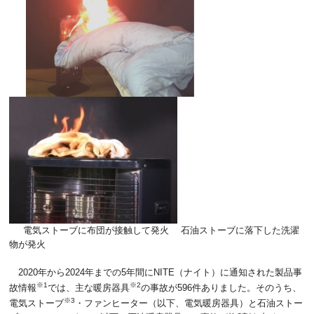
電気ストーブに布団が接触して発火 石油ストーブに落下した洗濯
物が発火
2020年から2024年までの5年間にNITE（ナイト）に通知された製品事
※1
※2
故情報
では、主な暖房器具
の事故が596件ありました。そのうち、
※3
電気ストーブ
・ファンヒーター（以下、電気暖房器具）と石油ストー