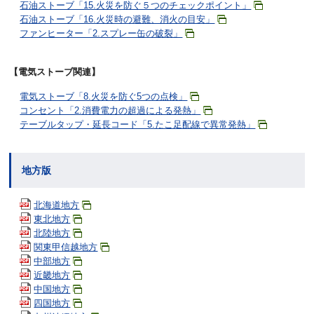
石油ストーブ「15.火災を防ぐ５つのチェックポイント」
石油ストーブ「16.火災時の避難、消火の目安」
ファンヒーター「2.スプレー缶の破裂」
【電気ストーブ関連】
電気ストーブ「8.火災を防ぐ5つの点検」
コンセント「2.消費電力の超過による発熱」
テーブルタップ・延長コード「5.たこ足配線で異常発熱」
地方版
北海道地方
東北地方
北陸地方
関東甲信越地方
中部地方
近畿地方
中国地方
四国地方