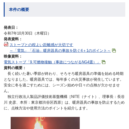
本件の概要
発表日：
令和7年10月30日（木曜日）
発表資料：
ストーブとの程よい距離感が大切です
～「電気」「石油」暖房器具の事故を防ぐ4＋1のポイント～
映像資料：
電気ストーブ「9.可燃物接触（事故につながるNG4選）」
資料の概要：
長く続いた暑い季節が終わり、そろそろ暖房器具の準備を始める時期
となりました。暖房器具では、毎年多くの火災事故が発生しています。
安全に冬を過ごすためには、シーズン始めや日々の点検が欠かせませ
ん。
独立行政法人製品評価技術基盤機構［NITE（ナイト）、理事長：長谷
川 史彦、本所：東京都渋谷区西原］は、暖房器具の事故を防止するため
に、点検方法や使用方法のポイントを紹介します。