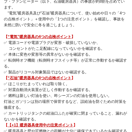
ブ・ファンヒーター（以下、石油暖房器具）の事故が約8割を占めてい
ます。
“電気”暖房器具及び“石油”暖房器具について、使い始めや日々の「4つ
の点検ポイント」＋使用中の「1つの注意ポイント」を確認し、事故を
未然に防いで安全に冬を過ごしましょう。
【
“電気”暖房器具の4つの点検ポイント
】
✅ 電源コードや電源プラグが変形・破損していないか、
コンセントがたこ足配線になっていないかを確認する。
✅ 本体に変色や変形等の異常がないかを確認する。
✅ 転倒時オフ機能（転倒時オフスイッチ等）が正常に作動するか確認す
る。
✅ 製品がリコール対象製品ではないか確認する。
【
“石油”暖房器具の4つの点検ポイント
】
✅ ほこりがたまっていれば取り除く。
✅ 対震自動消火装置が正しく作動するか確認する。
✅ 燃料は新しい灯油を使い、昨シーズンの灯油を使用しない。
灯油とガソリンは別の場所で保管するなど、誤給油を防ぐための対策を
徹底する。
✅ カートリッジタンクの給油口ふたが確実に閉まっていること、漏れが
ないかを確認する。
【
【+1】暖房器具使用中の注意ポイント
】
✅ 暖房器具と壁や可燃物との距離が十分に確保できているかを確認する