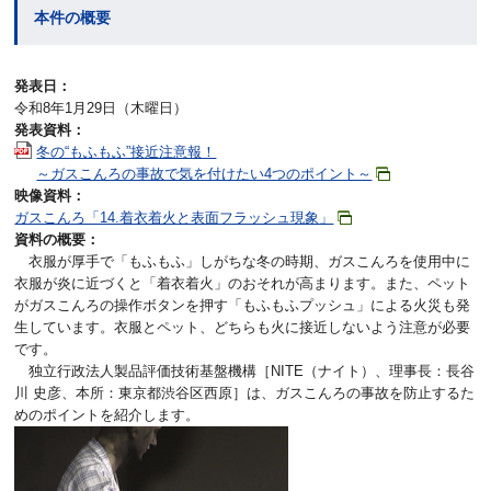
本件の概要
発表日：
令和8年1月29日（木曜日）
発表資料：
冬の“もふもふ”接近注意報！
～ガスこんろの事故で気を付けたい4つのポイント～
映像資料：
ガスこんろ「14.着衣着火と表面フラッシュ現象」
資料の概要：
衣服が厚手で「もふもふ」しがちな冬の時期、ガスこんろを使用中に
衣服が炎に近づくと「着衣着火」のおそれが高まります。また、ペット
がガスこんろの操作ボタンを押す「もふもふプッシュ」による火災も発
生しています。衣服とペット、どちらも火に接近しないよう注意が必要
です。
独立行政法人製品評価技術基盤機構［NITE（ナイト）、理事長：長谷
川 史彦、本所：東京都渋谷区西原］は、ガスこんろの事故を防止するた
めのポイントを紹介します。