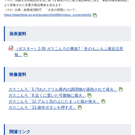
（※1）消費生活用製品安全法に基づき報告された重大製品事故に加え、事故情報収集制度に
より収集された非重大製品事故を含みます。
（※2）出典：総務省消防庁 「火災の実態について」
https://www.fdma.go.jp/relocation/html/life/yobou_contents/info/
発表資料
（ポスター）2
-39 ガスこんろの事故7「冬のもふもふ接近注意
報」
映像資料
ガスこんろ「5.汚れたグリル庫内の調理物が過熱されて発火」
ガスこんろ「8.近くに置いた可燃物に着火」
ガスこんろ「12.アルミ箔の上にたまった脂が発火」
ガスこんろ「13.操作ボタンを押す犬」
関連リンク