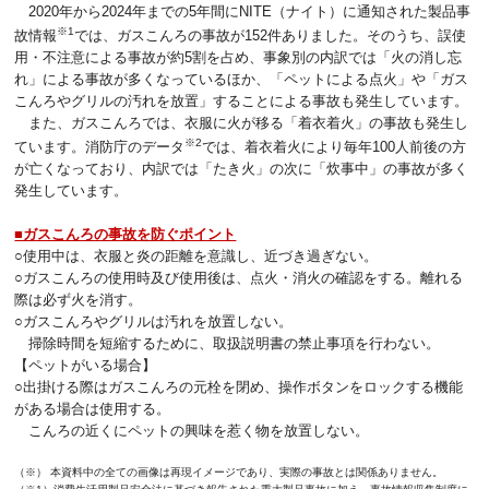
2020年から2024年までの5年間にNITE（ナイト）に通知された製品事
※1
故情報
では、ガスこんろの事故が152件ありました。そのうち、誤使
用・不注意による事故が約5割を占め、事象別の内訳では「火の消し忘
れ」による事故が多くなっているほか、「ペットによる点火」や「ガス
こんろやグリルの汚れを放置」することによる事故も発生しています。
また、ガスこんろでは、衣服に火が移る「着衣着火」の事故も発生し
※2
ています。消防庁のデータ
では、着衣着火により毎年100人前後の方
が亡くなっており、内訳では「たき火」の次に「炊事中」の事故が多く
発生しています。
■ガスこんろの事故を防ぐポイント
○使用中は、衣服と炎の距離を意識し、近づき過ぎない。
○ガスこんろの使用時及び使用後は、点火・消火の確認をする。離れる
際は必ず火を消す。
○ガスこんろやグリルは汚れを放置しない。
掃除時間を短縮するために、取扱説明書の禁止事項を行わない。
【ペットがいる場合】
○出掛ける際はガスこんろの元栓を閉め、操作ボタンをロックする機能
がある場合は使用する。
こんろの近くにペットの興味を惹く物を放置しない。
（※） 本資料中の全ての画像は再現イメージであり、実際の事故とは関係ありません。