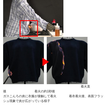
着火直
後 着火の約1秒後
ガスこんろの炎に衣服が接触して着火 着衣着火後、表面フラッ
シュ現象で炎が広がっている様子