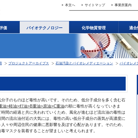
本文へ
サイトマップ
事業所案内
評価
バイオテクノロジー
化学物質管理
適合
用
プロジェクトアーカイブス
石油汚染とバイオレメディエーション
バイオレメ
低分子のものほど毒性が高いです。そのため、低分子成分を多く含む石
重油>軽油>灯油>B重油>原油>C重油
の順に毒性が高くなっていきま
て時間の経過と共に失われていくため、風化が進むほど流出油の毒性は
日間の流出油付近の大気には、毒性の高い低分子成分の蒸気が高濃度に
う人々や周辺住民の健康に悪影響を及ぼす心配があります。そのため、
防毒マスクを装着することが望ましいと考えられます。