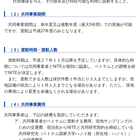
付加価値を与え、その保全及び持続可能な利用に貢献すること。
（２）共同事業期間
共同事業期間は、単年度又は複数年度（最大5年間）での実施が可能
ですが、渡航は平成27年度のみとなります。
（３）渡航時期・渡航人数
渡航時期は、平成２７年１１月以降を予定していますが、具体的な時
期については共同事業者とNITEが個別に協議し、ベトナムとの調整を経
てNITEが決定します。
また、渡航できる人数は採択件数１件当たり２人までとしますが、現
地設備の状況により１件１人までとなる場合があります。ただし、現地
の事情により変更を余儀なくされる場合があります。
（４）共同事業費用
共同事業者は、下記の経費を負担していただきます。
ア．共同事業者がベトナムに渡航する費用、現地サンプリングの
ための交通費、宿泊先からNITEと共同研究契約を締結している
共同研究先（ベトナム国家大学ハノイ校（所在地：ハノイ））
への交通費等