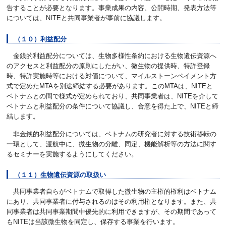
告することが必要となります。事業成果の内容、公開時期、発表方法等
については、NITEと共同事業者が事前に協議します。
（１０）利益配分
金銭的利益配分については、生物多様性条約における生物遺伝資源へ
のアクセスと利益配分の原則にしたがい、微生物の提供時、特許登録
時、特許実施時等における対価について、マイルストーンペイメント方
式で定めたMTAを別途締結する必要があります。このMTAは、NITEと
ベトナムとの間で様式が定められており、共同事業者は、NITEを介して
ベトナムと利益配分の条件について協議し、合意を得た上で、NITEと締
結します。
非金銭的利益配分については、ベトナムの研究者に対する技術移転の
一環として、渡航中に、微生物の分離、同定、機能解析等の方法に関す
るセミナーを実施するようにしてください。
（１１）生物遺伝資源の取扱い
共同事業者自らがベトナムで取得した微生物の主権的権利はベトナム
にあり、共同事業者に付与されるのはその利用権となります。また、共
同事業者は共同事業期間中優先的に利用できますが、その期間であって
もNITEは当該微生物を同定し、保存する事業を行います。