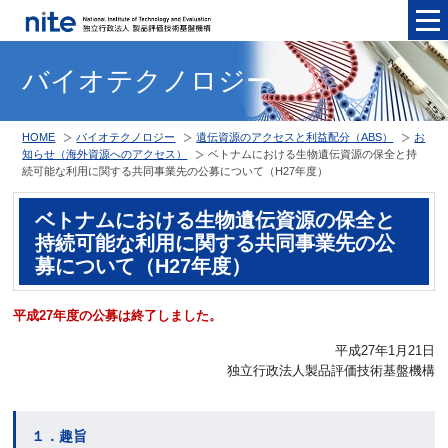
メニュ
バイオテクノロジー
HOME
バイオテクノロジー
遺伝資源のアクセスと利益配分（ABS）
お
知らせ（海外資源へのアクセス）
ベトナムにおける生物遺伝資源の保全と持
続可能な利用に関する共同事業先の公募について（H27年度）
ベトナムにおける生物遺伝資源の保全と
持続可能な利用に関する共同事業先の公
募について（H27年度）
平成27年度の公募は終了しました。
平成27年1月21日
独立行政法人製品評価技術基盤機構
１．趣旨