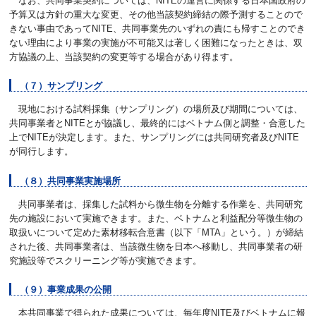
なお、共同事業契約については、NITEの運営に関係する日本国政府の
予算又は方針の重大な変更、その他当該契約締結の際予測することので
きない事由であってNITE、共同事業先のいずれの責にも帰すことのでき
ない理由により事業の実施が不可能又は著しく困難になったときは、双
方協議の上、当該契約の変更等する場合があり得ます。
（７）サンプリング
現地における試料採集（サンプリング）の場所及び期間については、
共同事業者とNITEとが協議し、最終的にはベトナム側と調整・合意した
上でNITEが決定します。また、サンプリングには共同研究者及びNITE
が同行します。
（８）共同事業実施場所
共同事業者は、採集した試料から微生物を分離する作業を、共同研究
先の施設において実施できます。また、ベトナムと利益配分等微生物の
取扱いについて定めた素材移転合意書（以下「MTA」という。）が締結
された後、共同事業者は、当該微生物を日本へ移動し、共同事業者の研
究施設等でスクリーニング等が実施できます。
（９）事業成果の公開
本共同事業で得られた成果については、毎年度NITE及びベトナムに報