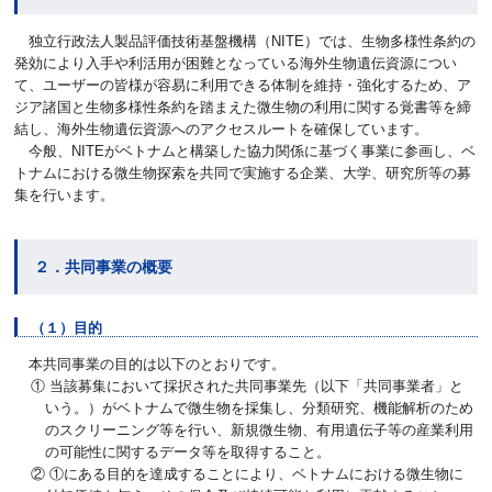
独立行政法人製品評価技術基盤機構（NITE）では、生物多様性条約の
発効により入手や利活用が困難となっている海外生物遺伝資源につい
て、ユーザーの皆様が容易に利用できる体制を維持・強化するため、ア
ジア諸国と生物多様性条約を踏まえた微生物の利用に関する覚書等を締
結し、海外生物遺伝資源へのアクセスルートを確保しています。
今般、NITEがベトナムと構築した協力関係に基づく事業に参画し、ベ
トナムにおける微生物探索を共同で実施する企業、大学、研究所等の募
集を行います。
２．共同事業の概要
（１）目的
本共同事業の目的は以下のとおりです。
① 当該募集において採択された共同事業先（以下「共同事業者」と
いう。）がベトナムで微生物を採集し、分類研究、機能解析のため
のスクリーニング等を行い、新規微生物、有用遺伝子等の産業利用
の可能性に関するデータ等を取得すること。
② ①にある目的を達成することにより、ベトナムにおける微生物に