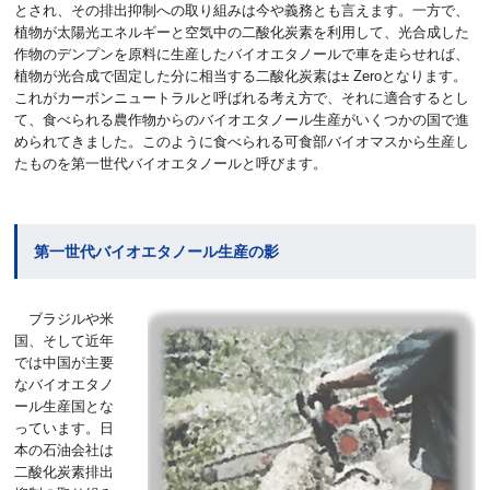
とされ、その排出抑制への取り組みは今や義務とも言えます。一方で、
植物が太陽光エネルギーと空気中の二酸化炭素を利用して、光合成した
作物のデンプンを原料に生産したバイオエタノールで車を走らせれば、
植物が光合成で固定した分に相当する二酸化炭素は± Zeroとなります。
これがカーボンニュートラルと呼ばれる考え方で、それに適合するとし
て、食べられる農作物からのバイオエタノール生産がいくつかの国で進
められてきました。このように食べられる可食部バイオマスから生産し
たものを第一世代バイオエタノールと呼びます。
第一世代バイオエタノール生産の影
ブラジルや米
国、そして近年
では中国が主要
なバイオエタノ
ール生産国とな
っています。日
本の石油会社は
二酸化炭素排出