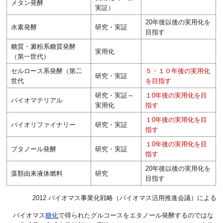
メタン発酵
実証）
20年後以後の実用化を
水素発酵
研究・実証
目指す
糖質・澱粉系糖質発酵
実用化
（第一世代）
セルロース系発酵（第二
５・１０年後の実用化
研究・実証
世代
を目指す
研究・実証～
１0年後の実用化を目
バイオマテリアル
実用化
指す
１0年後の実用化を目
バイオリファイナリー
研究・実証
指す
１0年後の実用化を目
ブタノール発酵
研究・実証
指す
20年後以後の実用化を
藻類由来液体燃料
研究
目指す
2012 バイオマス事業化戦略（バイオマス活用推進会議）による
バイオマス
糖化
で得られたグルコースをエタノール発酵するのではな