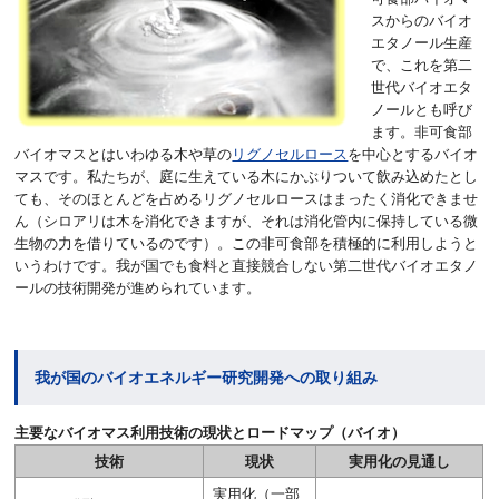
スからのバイオ
エタノール生産
で、これを第二
世代バイオエタ
ノールとも呼び
ます。非可食部
バイオマスとはいわゆる木や草の
リグノセルロース
を中心とするバイオ
マスです。私たちが、庭に生えている木にかぶりついて飲み込めたとし
ても、そのほとんどを占めるリグノセルロースはまったく消化できませ
ん（シロアリは木を消化できますが、それは消化管内に保持している微
生物の力を借りているのです）。この非可食部を積極的に利用しようと
いうわけです。我が国でも食料と直接競合しない第二世代バイオエタノ
ールの技術開発が進められています。
我が国のバイオエネルギー研究開発への取り組み
主要なバイオマス利用技術の現状とロードマップ（バイオ）
技術
現状
実用化の見通し
実用化（一部