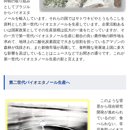
抑制の取り組み
としてブラジル
からバイオエタ
ノールを輸入しています。それらの国ではサトウキビやとうもろこしを
原料とした第一世代バイオエタノールを生産しています。企業活動ある
いは国家政策としてその生産規模は拡大の一途をたどっていますが、そ
の一方で第一世代バイオエタノール生産に都合の良い農作物の耕作地を
求めて、地球上の二酸化炭素固定で大きな役割を担っているアマゾンの
森林が伐採され、また穀物市場が高騰して、食料難な発展途上国に多大
な影響を及ぼしていることはニュースなどでお聞きの通りです。これが
第一世代バイオエタノール生産の影と言えます。
第二世代バイオエタノール生産へ
このような背
景から現在研究
開発が進められ
ているのが、食
べられない、非
可食部バイオマ