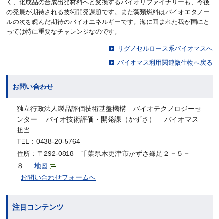
く、化成品の合成出発材料へと変換するバイオリファイナリーも、今後
の発展が期待される技術開発課題です。また藻類燃料はバイオエタノー
ルの次を睨んだ期待のバイオエネルギーです。海に囲まれた我が国にと
っては特に重要なチャレンジなのです。
リグノセルロース系バイオマスへ
バイオマス利用関連微生物へ戻る
お問い合わせ
独立行政法人製品評価技術基盤機構 バイオテクノロジーセ
ンター バイオ技術評価・開発課（かずさ） バイオマス
担当
TEL：0438-20-5764
住所：〒292-0818 千葉県木更津市かずさ鎌足２－５－
８
地図
お問い合わせフォームへ
注目コンテンツ