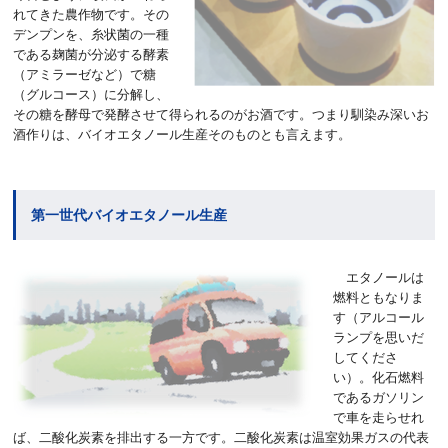
れてきた農作物です。その
デンプンを、糸状菌の一種
である麹菌が分泌する酵素
（アミラーゼなど）で糖
（グルコース）に分解し、
その糖を酵母で発酵させて得られるのがお酒です。つまり馴染み深いお
酒作りは、バイオエタノール生産そのものとも言えます。
第一世代バイオエタノール生産
エタノールは
燃料ともなりま
す（アルコール
ランプを思いだ
してくださ
い）。化石燃料
であるガソリン
で車を走らせれ
ば、二酸化炭素を排出する一方です。二酸化炭素は温室効果ガスの代表