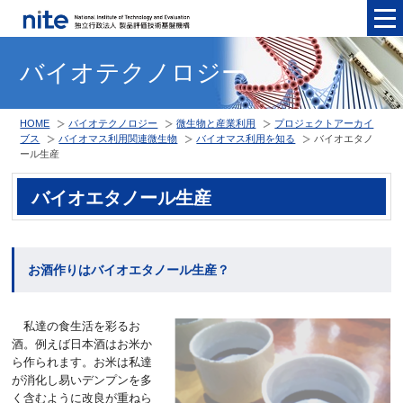
メニュ
バイオテクノロジー
HOME
バイオテクノロジー
微生物と産業利用
プロジェクトアーカイ
ブス
バイオマス利用関連微生物
バイオマス利用を知る
バイオエタノ
ール生産
バイオエタノール生産
お酒作りはバイオエタノール生産？
私達の食生活を彩るお
酒。例えば日本酒はお米か
ら作られます。お米は私達
が消化し易いデンプンを多
く含むように改良が重ねら