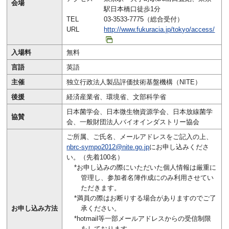
会場
駅日本橋口徒歩1分
TEL
03-3533-7775（総合受付）
URL
http://www.fukuracia.jp/tokyo/access/
入場料
無料
言語
英語
主催
独立行政法人製品評価技術基盤機構（NITE）
後援
経済産業省、環境省、文部科学省
日本菌学会、日本微生物資源学会、日本放線菌学
協賛
会、一般財団法人バイオインダストリー協会
ご所属、ご氏名、メールアドレスをご記入の上、
nbrc-sympo2012@nite.go.jp
にお申し込みくださ
い。（先着100名）
*お申し込みの際にいただいた個人情報は厳重に
管理し、参加者名簿作成にのみ利用させてい
ただきます。
*満員の際はお断りする場合がありますのでご了
お申し込み方法
承ください。
*hotmail等一部メールアドレスからの受信制限
をしております。