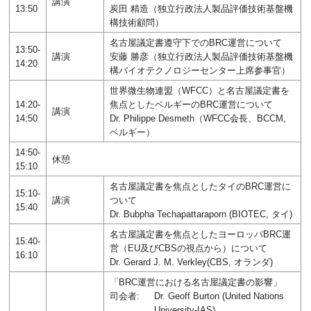
講演
13:50
炭田 精造（独立行政法人製品評価技術基盤機
構技術顧問）
名古屋議定書遵守下でのBRC運営について
13:50-
講演
安藤 勝彦（独立行政法人製品評価技術基盤機
14:20
構バイオテクノロジーセンター上席参事官）
世界微生物連盟（WFCC）と名古屋議定書を
14:20-
焦点としたベルギーのBRC運営について
講演
14:50
Dr. Philippe Desmeth（WFCC会長、BCCM,
ベルギー）
14:50-
休憩
15:10
名古屋議定書を焦点としたタイのBRC運営に
15:10-
講演
ついて
15:40
Dr. Bubpha Techapattaraporn (BIOTEC, タイ)
名古屋議定書を焦点としたヨーロッパBRC運
15:40-
営（EU及びCBSの視点から）について
16:10
Dr. Gerard J. M. Verkley(CBS, オランダ)
「BRC運営における名古屋議定書の影響」
司会者:
Dr. Geoff Burton (United Nations
University-IAS)