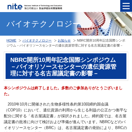
メニュ
バイオテクノロジー
HOME
バイオテクノロジー
お知らせ
NBRC開所10周年記念国際シンポ
ジウム－バイオリソースセンターの遺伝資源管理に対する名古屋議定書の影響－
NBRC開所10周年記念国際シンポジウム
－バイオリソースセンターの遺伝資源管
理に対する名古屋議定書の影響－
本シンポジウムは終了しました。多数のご参加ありがとうございまし
た。
2010年10月に開催された生物多様性条約第10回締約国会議
（COP10）において、遺伝資源の利用から生じる利益の公正かつ衡平な
配分に関する「名古屋議定書」が採択されました。締約国では、名古屋
議定書の批准に向けて検討および準備が進んでいます。NBRCなどのバ
イオリソースセンター（BRC）は、名古屋議定書の発効により、BRCの