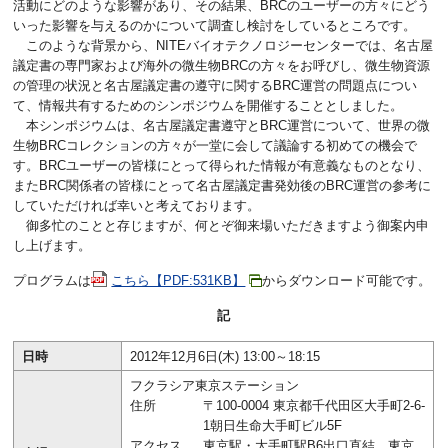
活動にどのような影響があり、その結果、BRCのユーザーの方々にどう
いった影響を与えるのかについて調査し検討をしているところです。
このような背景から、NITEバイオテクノロジーセンターでは、名古屋
議定書の専門家および海外の微生物BRCの方々をお呼びし、微生物資源
の管理の状況と名古屋議定書の遵守に関するBRC運営の問題点につい
て、情報共有するためのシンポジウムを開催することとしました。
本シンポジウムは、名古屋議定書遵守とBRC運営について、世界の微
生物BRCコレクションの方々が一堂に会して議論する初めての機会で
す。BRCユーザーの皆様にとって得られた情報が有意義なものとなり、
またBRC関係者の皆様にとって名古屋議定書発効後のBRC運営の参考に
していただければ幸いと考えております。
御多忙のことと存じますが、何とぞ御来場いただきますよう御案内申
し上げます。
プログラムは
こちら【PDF:531KB】
からダウンロード可能です。
記
日時
2012年12月6日(木) 13:00～18:15
フクラシア東京ステーション
住所
〒100-0004 東京都千代田区大手町2-6-
1朝日生命大手町ビル5F
アクセス
東京駅・大手町駅B6出口直結、東京