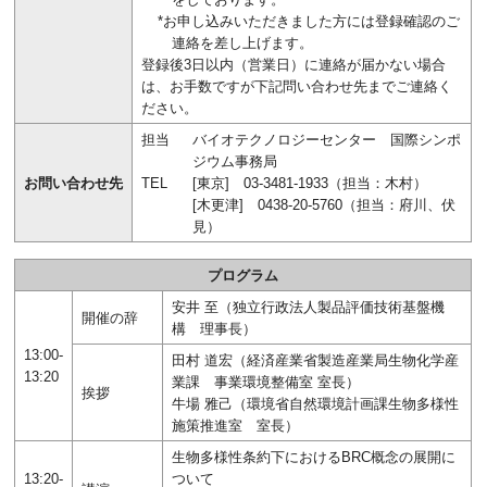
*お申し込みいただきました方には登録確認のご
連絡を差し上げます。
登録後3日以内（営業日）に連絡が届かない場合
は、お手数ですが下記問い合わせ先までご連絡く
ださい。
担当
バイオテクノロジーセンター 国際シンポ
ジウム事務局
お問い合わせ先
TEL
[東京] 03-3481-1933（担当：木村）
[木更津] 0438-20-5760（担当：府川、伏
見）
プログラム
安井 至（独立行政法人製品評価技術基盤機
開催の辞
構 理事長）
13:00-
田村 道宏（経済産業省製造産業局生物化学産
13:20
業課 事業環境整備室 室長）
挨拶
牛場 雅己（環境省自然環境計画課生物多様性
施策推進室 室長）
生物多様性条約下におけるBRC概念の展開に
13:20-
ついて