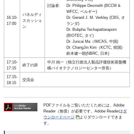
討論者:
Dr. Philippe Desmeth (BCCM &
WFCC, ベルギー)
パネルディ
16:10-
Dr. Gerard J. M. Verkley (CBS, オ
スカッショ
17:00
ランダ)
ン
Dr. Bubpha Techapattaraporn
(BIOTEC, タイ)
Dr. Juncai Ma（IMCAS, 中国)
Dr. ChangJin Kim（KCTC, 韓国)
鈴木健一朗(NBRC, 日本)
17:10-
中川 純一（独立行政法人製品評価技術基盤機
終了の辞
17:15
構バイオテクノロジーセンター所長）
17:15-
交流会
18:15
PDFファイルをご覧いただくためには、Adobe
Reader（無償）が必要です。Adobe Readerは
ダ
ウンロードページ
よりダウンロードできま
す。