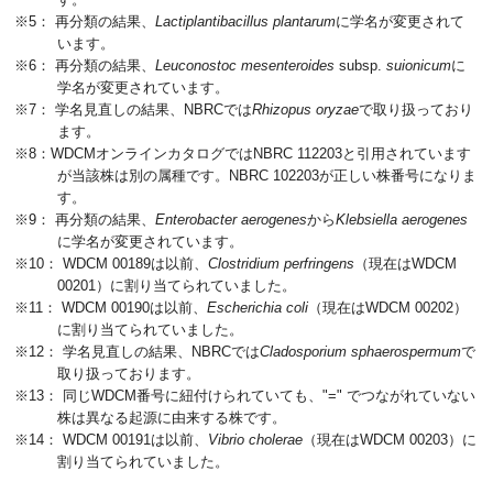
※5： 再分類の結果、
Lactiplantibacillus plantarum
に学名が変更されて
います。
※6： 再分類の結果、
Leuconostoc mesenteroides
subsp.
suionicum
に
学名が変更されています。
※7： 学名見直しの結果、NBRCでは
Rhizopus oryzae
で取り扱っており
ます。
※8：WDCMオンラインカタログではNBRC 112203と引用されています
が当該株は別の属種です。NBRC 102203が正しい株番号になりま
す。
※9： 再分類の結果、
Enterobacter aerogenes
から
Klebsiella aerogenes
に学名が変更されています。
※10： WDCM 00189は以前、
Clostridium perfringens
（現在はWDCM
00201）に割り当てられていました。
※11： WDCM 00190は以前、
Escherichia coli
（現在はWDCM 00202）
に割り当てられていました。
※12： 学名見直しの結果、NBRCでは
Cladosporium sphaerospermum
で
取り扱っております。
※13： 同じWDCM番号に紐付けられていても、"=" でつながれていない
株は異なる起源に由来する株です。
※14： WDCM 00191は以前、
Vibrio cholerae
（現在はWDCM 00203）に
割り当てられていました。