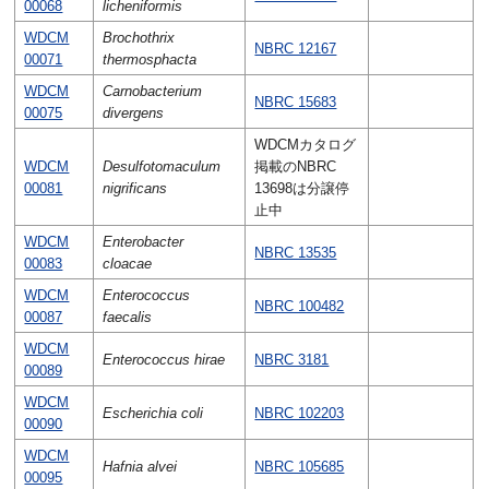
00068
licheniformis
WDCM
Brochothrix
NBRC 12167
00071
thermosphacta
WDCM
Carnobacterium
NBRC 15683
00075
divergens
WDCMカタログ
WDCM
Desulfotomaculum
掲載のNBRC
00081
nigrificans
13698は分譲停
止中
WDCM
Enterobacter
NBRC 13535
00083
cloacae
WDCM
Enterococcus
NBRC 100482
00087
faecalis
WDCM
Enterococcus hirae
NBRC 3181
00089
WDCM
Escherichia coli
NBRC 102203
00090
WDCM
Hafnia alvei
NBRC 105685
00095