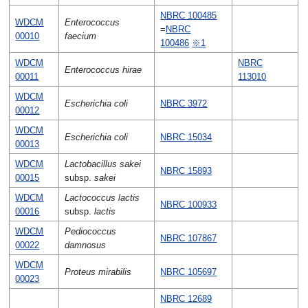
NBRC 100485
WDCM
Enterococcus
=
NBRC
00010
faecium
100486
※1
WDCM
NBRC
Enterococcus hirae
00011
113010
WDCM
Escherichia coli
NBRC 3972
00012
WDCM
Escherichia coli
NBRC 15034
00013
WDCM
Lactobacillus sakei
NBRC 15893
00015
subsp.
sakei
WDCM
Lactococcus lactis
NBRC 100933
00016
subsp.
lactis
WDCM
Pediococcus
NBRC 107867
00022
damnosus
WDCM
Proteus mirabilis
NBRC 105697
00023
NBRC 12689