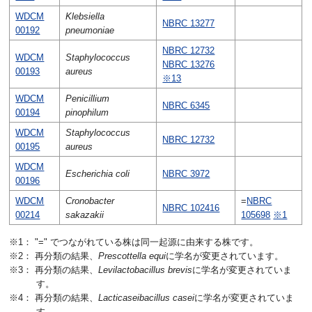
WDCM
Klebsiella
NBRC 13277
00192
pneumoniae
NBRC 12732
WDCM
Staphylococcus
NBRC 13276
00193
aureus
※13
WDCM
Penicillium
NBRC 6345
00194
pinophilum
WDCM
Staphylococcus
NBRC 12732
00195
aureus
WDCM
Escherichia coli
NBRC 3972
00196
WDCM
Cronobacter
=
NBRC
NBRC 102416
00214
sakazakii
105698
※1
※1： "=" でつながれている株は同一起源に由来する株です。
※2： 再分類の結果、
Prescottella equi
に学名が変更されています。
※3： 再分類の結果、
Levilactobacillus brevis
に学名が変更されていま
す。
※4： 再分類の結果、
Lacticaseibacillus casei
に学名が変更されていま
す。