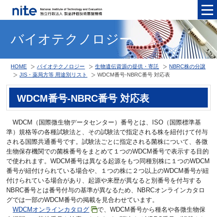
メニュ
バイオテクノロジー
HOME
バイオテクノロジー
生物遺伝資源の提供・寄託
NBRC株の分譲
JIS・薬局方等 用途別リスト
WDCM番号-NBRC番号 対応表
WDCM番号-NBRC番号 対応表
WDCM（国際微生物データセンター）番号とは、ISO（国際標準基
準）規格等の各種試験法と、その試験法で指定される株を紐付けて付与
される国際共通番号です。試験法ごとに指定される菌株について、各微
生物保存機関での菌株番号をまとめて１つのWDCM番号で表示する目的
で使われます。WDCM番号は異なる起源をもつ同種別株に１つのWDCM
番号が紐付けられている場合や、１つの株に２つ以上のWDCM番号が紐
付けられている場合があり、起源や来歴が異なると別番号を付与する
NBRC番号とは番号付与の基準が異なるため、NBRCオンラインカタロ
グでは一部のWDCM番号の掲載を見合わせています。
WDCMオンラインカタログ
で、WDCM番号から種名や各微生物保