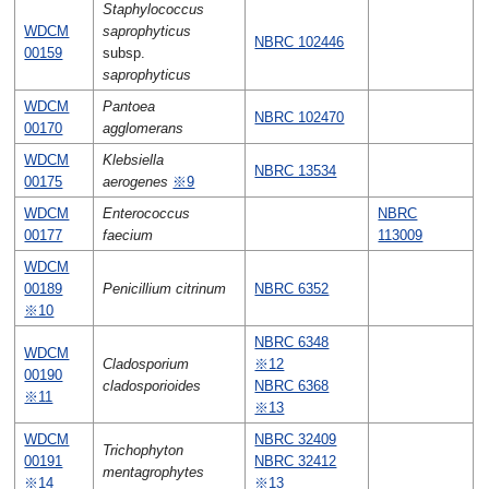
Staphylococcus
WDCM
saprophyticus
NBRC 102446
00159
subsp.
saprophyticus
WDCM
Pantoea
NBRC 102470
00170
agglomerans
WDCM
Klebsiella
NBRC 13534
00175
aerogenes
※9
WDCM
Enterococcus
NBRC
00177
faecium
113009
WDCM
00189
Penicillium citrinum
NBRC 6352
※10
NBRC 6348
WDCM
Cladosporium
※12
00190
cladosporioides
NBRC 6368
※11
※13
WDCM
NBRC 32409
Trichophyton
00191
NBRC 32412
mentagrophytes
※14
※13