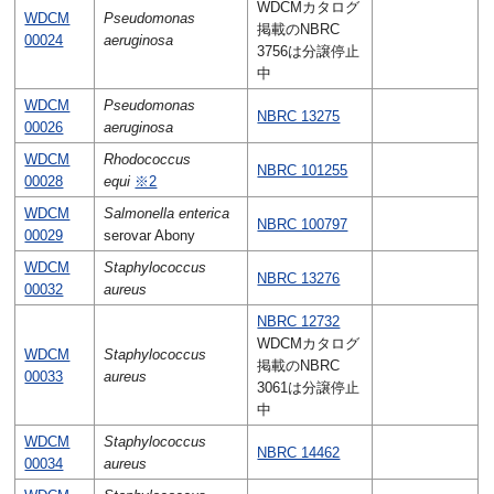
WDCMカタログ
WDCM
Pseudomonas
掲載のNBRC
00024
aeruginosa
3756は分譲停止
中
WDCM
Pseudomonas
NBRC 13275
00026
aeruginosa
WDCM
Rhodococcus
NBRC 101255
00028
equi
※2
WDCM
Salmonella enterica
NBRC 100797
00029
serovar Abony
WDCM
Staphylococcus
NBRC 13276
00032
aureus
NBRC 12732
WDCMカタログ
WDCM
Staphylococcus
掲載のNBRC
00033
aureus
3061は分譲停止
中
WDCM
Staphylococcus
NBRC 14462
00034
aureus