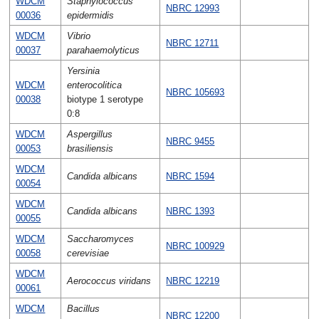
WDCM
Staphylococcus
NBRC 12993
00036
epidermidis
WDCM
Vibrio
NBRC 12711
00037
parahaemolyticus
Yersinia
WDCM
enterocolitica
NBRC 105693
00038
biotype 1 serotype
0:8
WDCM
Aspergillus
NBRC 9455
00053
brasiliensis
WDCM
Candida albicans
NBRC 1594
00054
WDCM
Candida albicans
NBRC 1393
00055
WDCM
Saccharomyces
NBRC 100929
00058
cerevisiae
WDCM
Aerococcus viridans
NBRC 12219
00061
WDCM
Bacillus
NBRC 12200