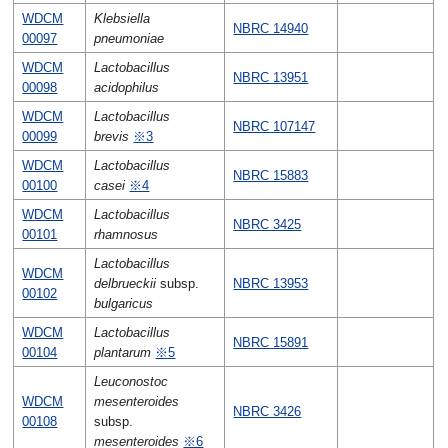
WDCM
Klebsiella
NBRC 14940
00097
pneumoniae
WDCM
Lactobacillus
NBRC 13951
00098
acidophilus
WDCM
Lactobacillus
NBRC 107147
00099
brevis
※3
WDCM
Lactobacillus
NBRC 15883
00100
casei
※4
WDCM
Lactobacillus
NBRC 3425
00101
rhamnosus
Lactobacillus
WDCM
delbrueckii
subsp.
NBRC 13953
00102
bulgaricus
WDCM
Lactobacillus
NBRC 15891
00104
plantarum
※5
Leuconostoc
WDCM
mesenteroides
NBRC 3426
00108
subsp.
mesenteroides
※6