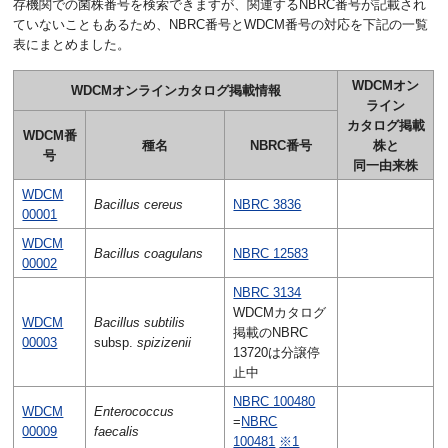
存機関での菌株番号を検索できますが、関連するNBRC番号が記載され
ていないこともあるため、NBRC番号とWDCM番号の対応を下記の一覧
表にまとめました。
WDCMオン
WDCMオンラインカタログ掲載情報
ライン
カタログ掲載
WDCM番
種名
NBRC番号
株と
号
同一由来株
WDCM
Bacillus cereus
NBRC 3836
00001
WDCM
Bacillus coagulans
NBRC 12583
00002
NBRC 3134
WDCMカタログ
WDCM
Bacillus subtilis
掲載のNBRC
00003
subsp.
spizizenii
13720は分譲停
止中
NBRC 100480
WDCM
Enterococcus
=
NBRC
00009
faecalis
100481
※1