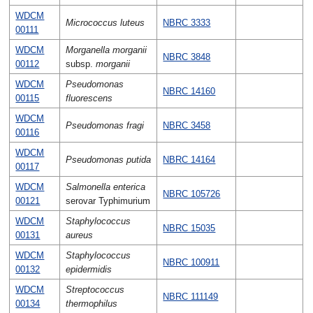
WDCM
Micrococcus luteus
NBRC 3333
00111
WDCM
Morganella morganii
NBRC 3848
00112
subsp.
morganii
WDCM
Pseudomonas
NBRC 14160
00115
fluorescens
WDCM
Pseudomonas fragi
NBRC 3458
00116
WDCM
Pseudomonas putida
NBRC 14164
00117
WDCM
Salmonella enterica
NBRC 105726
00121
serovar Typhimurium
WDCM
Staphylococcus
NBRC 15035
00131
aureus
WDCM
Staphylococcus
NBRC 100911
00132
epidermidis
WDCM
Streptococcus
NBRC 111149
00134
thermophilus