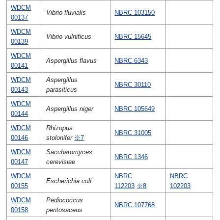
WDCM
Vibrio fluvialis
NBRC 103150
00137
WDCM
Vibrio vulnificus
NBRC 15645
00139
WDCM
Aspergillus flavus
NBRC 6343
00141
WDCM
Aspergillus
NBRC 30110
00143
parasiticus
WDCM
Aspergillus niger
NBRC 105649
00144
WDCM
Rhizopus
NBRC 31005
00146
stolonifer
※7
WDCM
Saccharomyces
NBRC 1346
00147
cerevisiae
WDCM
NBRC
NBRC
Escherichia coli
00155
112203
※8
102203
WDCM
Pediococcus
NBRC 107768
00158
pentosaceus