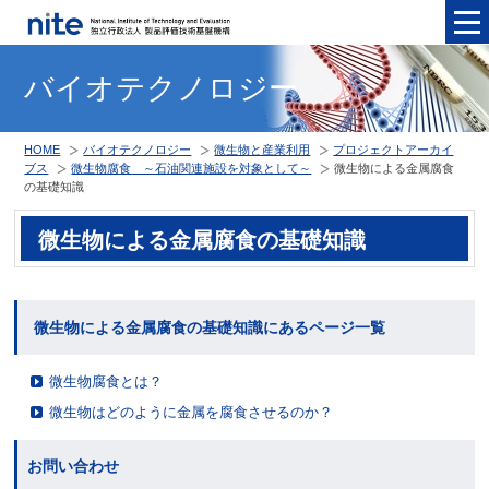
メニュ
バイオテクノロジー
HOME
バイオテクノロジー
微生物と産業利用
プロジェクトアーカイ
ブス
微生物腐食 ～石油関連施設を対象として～
微生物による金属腐食
の基礎知識
微生物による金属腐食の基礎知識
微生物による金属腐食の基礎知識にあるページ一覧
微生物腐食とは？
微生物はどのように金属を腐食させるのか？
お問い合わせ