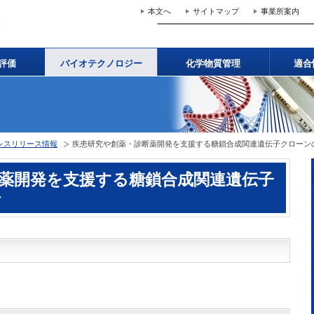
本文へ
サイトマップ
事業所案内
評価
バイオテクノロジー
化学物質管理
適合
レスリリース情報
疾患研究や創薬・診断薬開発を支援する糖鎖合成関連遺伝子クローン
薬開発を支援する糖鎖合成関連遺伝子
始