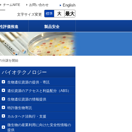
English
チームNITE
お問い合わせ
大
最大
標準
文字サイズ変更
性評価推進
製品安全
の分譲を開始
バイオテクノロジー
生物遺伝資源の提供・寄託
遺伝資源のアクセスと利益配分（ABS）
生物遺伝資源の情報提供
特許微生物寄託
カルタヘナ法執行・支援
微生物の産業利用に向けた安全性情報の
提供