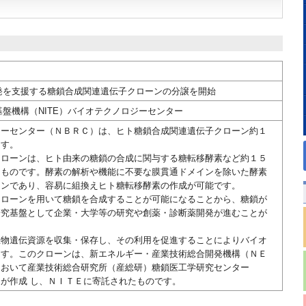
発を支援する糖鎖合成関連遺伝子クローンの分譲を開始
盤機構（NITE）バイオテクノロジーセンター
ジーセンター（ＮＢＲＣ）は、ヒト糖鎖合成関連遺伝子クローン約１
ます。
クローンは、ヒト由来の糖鎖の合成に関与する糖転移酵素など約１５
たものです。酵素の解析や機能に不要な膜貫通ドメインを除いた酵素
ーンであり、容易に組換えヒト糖転移酵素の作成が可能です。
クローンを用いて糖鎖を合成することが可能になることから、糖鎖が
研究基盤として企業・大学等の研究や創薬・診断薬開発が進むことが
生物遺伝資源を収集・保存し、その利用を促進することによりバイオ
ます。このクローンは、新エネルギー・産業技術総合開発機構（ＮＥ
において産業技術総合研究所（産総研）糖鎖医工学研究センター
が作成 し、ＮＩＴＥに寄託されたものです。