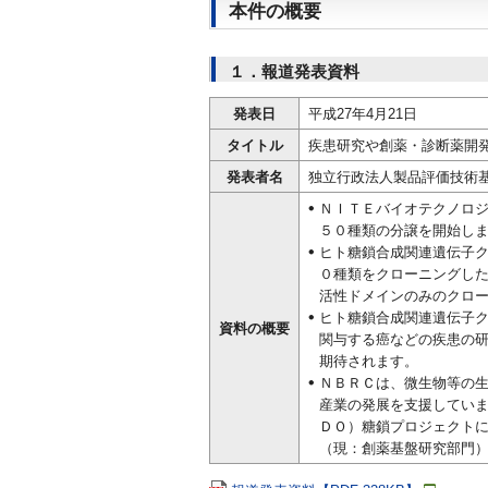
本件の概要
１．報道発表資料
発表日
平成27年4月21日
タイトル
疾患研究や創薬・診断薬開
発表者名
独立行政法人製品評価技術基
ＮＩＴＥバイオテクノロ
５０種類の分譲を開始し
ヒト糖鎖合成関連遺伝子
０種類をクローニングし
活性ドメインのみのクロ
ヒト糖鎖合成関連遺伝子
資料の概要
関与する癌などの疾患の
期待されます。
ＮＢＲＣは、微生物等の
産業の発展を支援してい
ＤＯ）糖鎖プロジェクト
（現：創薬基盤研究部門）