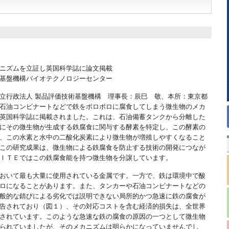
ニズムを立証し英国科学誌に論文掲載
基盤機構バイオテクノロジーセンター
立行政法人 製品評価技術基盤機構 理事長：辰巳 敬、本所：東京都
石油コンビナートなどで鉄をボロボロに腐食してしまう微生物のメカ
英国科学誌に掲載されました。これは、石油備蓄タンクから分離した
にその微生物が生成する鉄腐食に関与する酵素を特定し、この酵素の
、この水素と水中の二酸化炭素により微生物が増殖しやすくなること
この研究成果は、微生物による鉄腐食を防止する技術の開発につなが
ＩＴＥではこの鉄腐食能を持つ微生物を分譲しています。
おいて最も大量に使用されている金属です。一方で、鉄は環境中で酸
ロになることがあります。また、タンカーや石油コンビナートなどの
般的な錆びによる劣化では説明できない局所的かつ急速に鉄の腐食が
告されており（図１）、その対応コストを含む経済的損失は、全世界
されています。このような急速な鉄の腐食の原因の一つとして微生物
られていましたが、そのメカニズムは明らかになっていませんでし