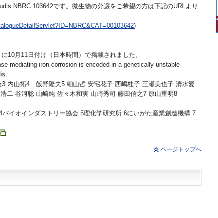
paludis NBRC 103642です。微生物の分譲をご希望の方は下記のURLより
atalogueDetailServlet?ID=NBRC&CAT=00103642
)
orts」に10月11日付け（日本時間）で掲載されました。
mediating iron corrosion is encoded in a genetically unstable
is.
3 内山拓4 飯野隆夫5 細山哲 安宅花子 西嶋桂子 三瀬美也子 清水愛
浩二 谷河聡 山崎純 佐々木和実 山崎秀司 藤田信之7 原山重明8
 4バイオインダストリー協会 5理化学研究所 6にいがた産業創造機構 7
ページトップへ