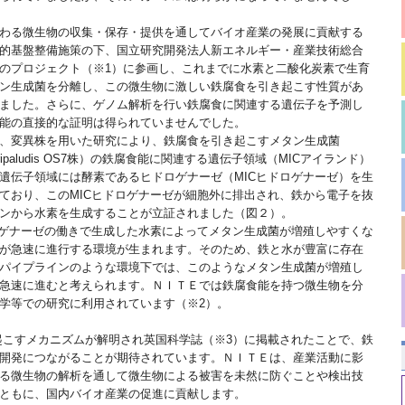
わる微生物の収集・保存・提供を通してバイオ産業の発展に貢献する
的基盤整備施策の下、国立研究開発法人新エネルギー・産業技術総合
のプロジェクト（※1）に参画し、これまでに水素と二酸化炭素で生育
ン生成菌を分離し、この微生物に激しい鉄腐食を引き起こす性質があ
ました。さらに、ゲノム解析を行い鉄腐食に関連する遺伝子を予測し
能の直接的な証明は得られていませんでした。
、変異株を用いた研究により、鉄腐食を引き起こすメタン生成菌
s maripaludis OS7株）の鉄腐食能に関連する遺伝子領域（MICアイランド）
遺伝子領域には酵素であるヒドロゲナーゼ（MICヒドロゲナーゼ）を生
ており、このMICヒドロゲナーゼが細胞外に排出され、鉄から電子を抜
ンから水素を生成することが立証されました（図２）。
ロゲナーゼの働きで生成した水素によってメタン生成菌が増殖しやすくな
が急速に進行する環境が生まれます。そのため、鉄と水が豊富に存在
パイプラインのような環境下では、このようなメタン生成菌が増殖し
急速に進むと考えられます。ＮＩＴＥでは鉄腐食能を持つ微生物を分
学等での研究に利用されています（※2）。
起こすメカニズムが解明され英国科学誌（※3）に掲載されたことで、鉄
開発につながることが期待されています。ＮＩＴＥは、産業活動に影
る微生物の解析を通して微生物による被害を未然に防ぐことや検出技
ともに、国内バイオ産業の促進に貢献します。