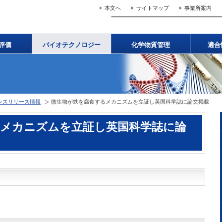
本文へ
サイトマップ
事業所案内
評価
バイオテクノロジー
化学物質管理
適合
レスリリース情報
微生物が鉄を腐食するメカニズムを立証し英国科学誌に論文掲載
るメカニズムを立証し英国科学誌に論