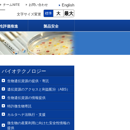
English
チームNITE
お問い合わせ
大
最大
標準
文字サイズ変更
性評価推進
製品安全
バイオテクノロジー
生物遺伝資源の提供・寄託
遺伝資源のアクセスと利益配分（ABS）
生物遺伝資源の情報提供
特許微生物寄託
カルタヘナ法執行・支援
微生物の産業利用に向けた安全性情報の
提供