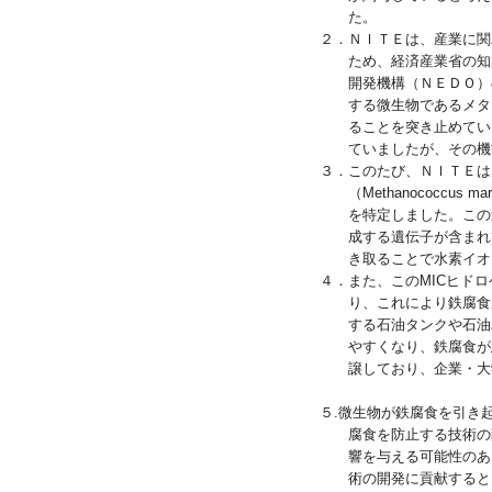
た。
２．ＮＩＴＥは、産業に関
ため、経済産業省の知
開発機構（ＮＥＤＯ）
する微生物であるメタ
ることを突き止めてい
ていましたが、その機
３．このたび、ＮＩＴＥは
（Methanococcu
を特定しました。この
成する遺伝子が含まれ
き取ることで水素イオ
４．また、このMICヒド
り、これにより鉄腐食
する石油タンクや石油
やすくなり、鉄腐食が
譲しており、企業・大
５.微生物が鉄腐食を引き
腐食を防止する技術の
響を与える可能性のあ
術の開発に貢献すると