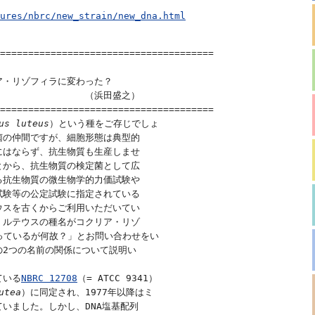
ures/nbrc/new_strain/new_dna.html
======================================

・リゾフィラに変わった？

　　　　　　　　　（浜田盛之）

======================================

us luteus
）という種をご存じでしょ

の仲間ですが、細胞形態は典型的

はならず、抗生物質も生産しませ

から、抗生物質の検定菌として広

抗生物質の微生物学的力価試験や

験等の公定試験に指定されている

スを古くからご利用いただいてい

ルテウスの種名がコクリア・リゾ

っているが何故？」とお問い合わせをい

2つの名前の関係について説明い

ている
NBRC 12708
（= ATCC 9341）

utea
）に同定され、1977年以降はミ

いました。しかし、DNA塩基配列
