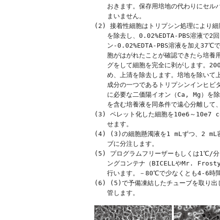
　　おきます。保存用培地の代わりにセルバ
　　まいません。

(2) 接着性細胞はトリプシン処理により細
　　を除去し、0.02%EDTA-PBS溶液で2
　　ン-0.02%EDTA-PBS溶液を加え3
　　胞がはがれたことが確認できたら培養用
　　グをして細胞を完全に剥がします。200
　　め、上清を除去します。培地を除いて上
　　成分の一つであるトリプシンインヒビタ
　　に必要な二価陽イオン（Ca, Mg）を
　　を含む培養液を同条件で遠心分離して、
(3) ペレット化した細胞を10e6～10e7 
　　せます。

(4) (3)の細胞懸濁液を1 mLずつ、2 
　　ブに分注します。

(5) プログラムフリーザーもしくは1℃/
　　ングコンテナ（BICELLやMr. Fro
　　行います。－80℃で少なくとも4-6時
(6) (5)で予備凍結したチューブを取り