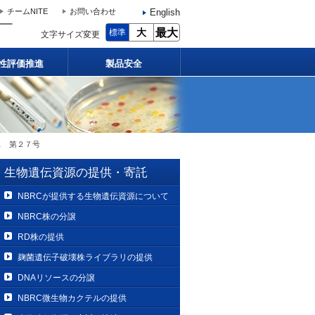
English
チームNITE
お問い合わせ
大
最大
標準
文字サイズ変更
性評価推進
製品安全
ス 第２７号
生物遺伝資源の提供・寄託
NBRCが提供する生物遺伝資源について
NBRC株の分譲
RD株の提供
麹菌遺伝子破壊株ライブラリの提供
DNAリソースの分譲
NBRC微生物カクテルの提供