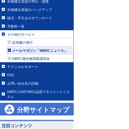
生物遺伝資源の寄託・譲渡
生物遺伝資源のバックアップ
様式・手引きのダウンロード
手数料一覧
その他のサービス
証明書の発行
メールマガジン「NBRCニュース」
NBRC微生物実験講習会
テクニカルサポート
FAQ
お問い合せ先の詳細
NBRCのISO 9001品質マネジメントシス
テム
分野サイトマップ
注目コンテンツ