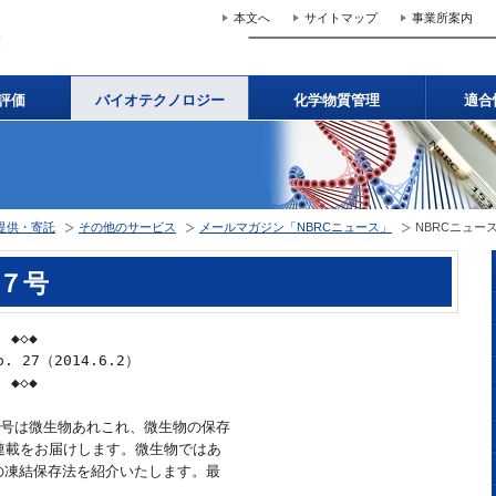
本文へ
サイトマップ
事業所案内
評価
バイオテクノロジー
化学物質管理
適合
提供・寄託
その他のサービス
メールマガジン「NBRCニュース」
NBRCニュー
２７号
　◆◇◆

. 27（2014.6.2）

　◆◇◆

今号は微生物あれこれ、微生物の保存

連載をお届けします。微生物ではあ

凍結保存法を紹介いたします。最
