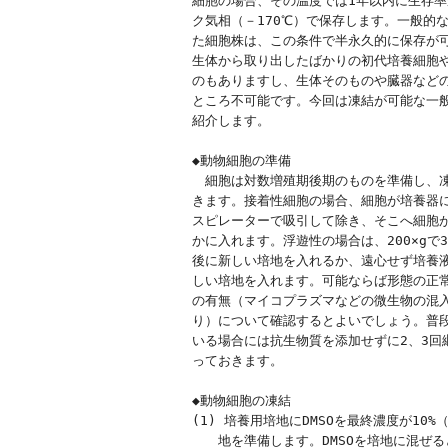
細胞の場合、その温度では1年以内に生存率
ク気相（－170℃）で保存します。一般的
た細胞株は、この条件で半永久的に保存が可
生体から取り出したばかりの初代培養細胞や
のもありますし、生体そのものや臓器などの
ところ不可能です。今回は凍結が可能な一般
紹介します。

◆動物細胞の準備

　細胞は対数増殖期後期のものを準備し、凍
きます。接着性細胞の場合、細胞が培養器に
スピレーターで吸引して除き、そこへ細胞が
かに入れます。浮遊性の場合は、200×gで
後に新しい培地を入れるか、遠心せず培養液
しい培地を入れます。可能ならば形態の正常
の有無（マイコプラズマなどの微生物の混入
り）について確認するとよいでしょう。普段
いる場合には抗生物質を添加せずに2、3回
っておきます。

◆動物細胞の凍結

(1) 培養用培地にDMSOを最終濃度が10%
　　地を準備します。DMSOを培地に混ぜる