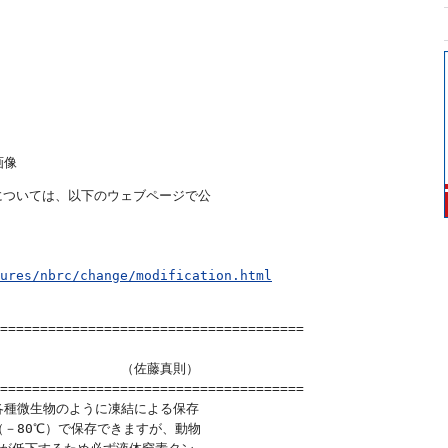
画像
更については、以下のウェブページで公

ures/nbrc/change/modification.html
======================================

　　　　　　　　　（佐藤真則）

======================================

種微生物のように凍結による保存

－80℃）で保存できますが、動物
