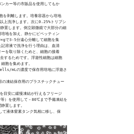
ンカー等の市販品を使用してもか

胞を剥離します。培養容器から培地

回以上洗浄します。次に0.25%トリプシ

7℃で静置します。倒立顕微鏡で大部分の細

培地を加え、静かにピペッティン

×gで3-5分遠心分離して細胞を集

記溶液で洗浄を行う理由は、血清

ーを取り除くためと、細胞の接着

除去するためです。浮遊性細胞は細胞

細胞を集めます。

cells/mLの濃度で保存用培地に浮遊さ

mL容の凍結保存用のプラスチックチュー

分を目安に緩慢凍結が行えるフリージ

sty等）を使用して－80℃まで予備凍結を

間静置します。

出して液体窒素タンク気相に移し、保
