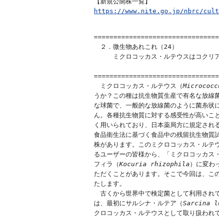
https://www.nite.go.jp/nbrc/cult
================================
　２．微生物あれこれ（24）

　　　ミクロコッカス・ルテウスはコクリア
　　　　　　　　　　　　　　　　　　　　
================================
　ミクロコッカス・ルテウス（
Micrococc
うか？この種は抗生物質生産で有名な放線菌
な球菌で、一般的な放線菌のように菌糸状に
ん。各種抗生物質に対する感受性が高いこと
く用いられており、日本薬局方に規定される
食品衛生法に基づく食品中の残留抗生物質試
株があります。このミクロコッカス・ルテウ
るユーザーの皆様から、「ミクロコッカス・
フィラ（
Kocuria rhizophila
）に変わ
ただくことがあります。そこで今回は、この
たします。

　古くから世界中で検定菌として利用され
は、最初にサルシナ・ルテア（
Sarcina l
クロコッカス・ルテウスとして取り扱われて