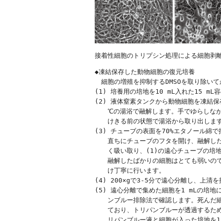
接着性細胞のトリプシン処理による細胞剥
◆凍結保存した動物細胞の復元培養

　細胞の増殖を抑制するDMSOを取り除いて
(1) 培養用の培地を10 mL入れた15 m
(2) 液体窒素タンクから動物細胞を凍結保
　　℃の湯浴で融解します。手でゆらしなが
　　けきる前の状態で湯浴から取り出します
(3) チューブの表面を70%エタノール綿
　　直ちにチューブのフタを開け、融解した細
　　く吸い取り、(1)の遠心チューブの培
　　融解したばかりの細胞はとても弱いので
　　け丁寧に行います。

(4) 200×gで3-5分で遠心分離し、上清を
(5) 遠心分離で集めた細胞を1 mLの培
　　ンブルー排除法で確認します。死んだ細
　　ており、トリパンブルーが透過するため、
　　リパンブルー液と細胞が入った培地を1