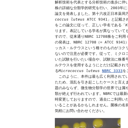
解析技術を代表とする分析技術の進歩に伴い
株の詳細な分類学的研究を行い、2003年に
論文を発表しました。第十六改正日本薬局方
coccus luteus
 ATCC 9341」と記載
をこの論文に従って、正しい学名である「
K
ります。表記している学名が異なっていても
すので、従来通りNBRC 12708株をご利
の発表は、NBRC 12708（= ATCC 9
ッカス・ルテウスという種そのものがコクリ
ないので注意が必要です。従って、ミクロコ
いた試験を行いたい場合や、試験法に株番号
ルテウスを使用するようにとだけ記載されて
る
Micrococcus luteus
NBRC 3333
を
　このように、本件は最も広く利用されてい
たため、混乱を引き起こしたケースと言えま
題のみならず、微生物分類学の世界では属や
類が絶えず行われています。NBRCでは最新
時変更しておりますので、過去にご利用いた
いることがあるかもしれません。菌株の名前