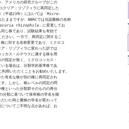
、アメリカの研究グループがこの

コクリア・リゾフィラに再同定した

（平成23年）においては「
Micro-

されたままですが、NBRCでは当該菌株の名称

ocuria rhizophila
」に変更してお

同じ株であり、試験結果も有効で

用ください。一方で、再同定に関するこ

341）株に対する名称変更であり、ミクロコ

ア・リゾフィラに変わった訳では

ッカス・ルテウスに属する株を用

の指定が無く、ミクロコッカス・

いる場合は、分類学的基準株であ

ご利用いただくことをお勧めいたします。

た有名な株が別の種に再同定され

す。しかし、株レベルの同定の問

種といった分類群そのものの再分

の分類に基づいて保有株の学名を随

だいた時と菌株の学名が変わって

についてご不明な点があれば、お
