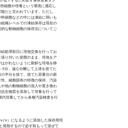
が低下するため必ず液体窒素タン

な癌細胞や培養という環境に適応し

能だと言われています。ただし、

幹細胞などの中には凍結に弱いも

組織レベルでの凍結保存は現在の

的な動物細胞の保存法についてご

結処理前日に培地交換を行ってお

張り付いた状態のまま、培地をア

はがれないように新鮮な培地を静

3-5分、遠心分離して上清を捨てた

の半分を捨て、捨てた容量分の新

性、細胞固有の特徴の保持、汚染

や他の動物細胞の混入や置き換わ

抗生物質を添加して培養を行って

継代培養してから各種汚染検査を行

（v/v）になるように添加した保存用培

と発熱するので必ず前もって混ぜて
