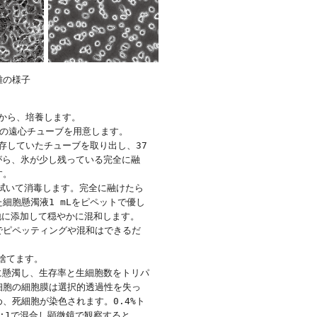
離の様子
から、培養します。

L容の遠心チューブを用意します。

存していたチューブを取り出し、37

ら、氷が少し残っている完全に融

。

で拭いて消毒します。完全に融けたら

胞懸濁液1 mLをピペットで優し

地に添加して穏やかに混和します。

ピペッティングや混和はできるだ

捨てます。

地に懸濁し、生存率と生細胞数をトリパ

胞の細胞膜は選択的透過性を失っ

死細胞が染色されます。0.4%ト

:1で混合し顕微鏡で観察すると、
