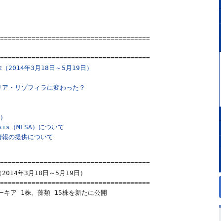
======================================

======================================

2014年3月18日～5月19日）
リア・リゾフィラに変わった？
）

lysis（MLSA）について
情報の提供について
======================================

14年3月18日～5月19日）

======================================

ーキア 1株、藻類 15株を新たに公開
