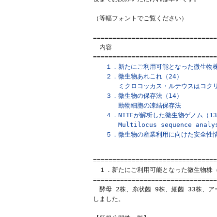
（等幅フォントでご覧ください）

================================
　内容

================================
　１．新たにご利用可能となった微生物株（
　２．微生物あれこれ（24）

　　　　ミクロコッカス・ルテウスはコク
　３．微生物の保存法（14）

　　　　動物細胞の凍結保存法
　４．NITEが解析した微生物ゲノム（13
　　　　Multilocus sequence ana
　５．微生物の産業利用に向けた安全性
================================
　１．新たにご利用可能となった微生物株（20
================================
　酵母 2株、糸状菌 9株、細菌 33株、ア
しました。
