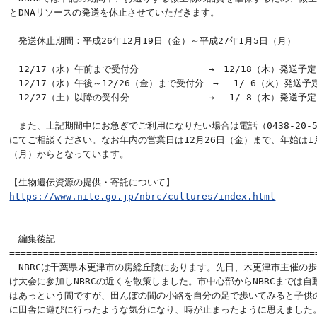
とDNAリソースの発送を休止させていただきます。

　発送休止期間：平成26年12月19日（金）～平成27年1月5日（月）

　12/17（水）午前まで受付分　　　　　 　　→　12/18（木）発送予定

　12/17（水）午後～12/26（金）まで受付分　→　 1/ 6（火）発送予定
　12/27（土）以降の受付分　　　　　　　　 →　 1/ 8（木）発送予定

　また、上記期間中にお急ぎでご利用になりたい場合は電話（0438-20-57
にてご相談ください。なお年内の営業日は12月26日（金）まで、年始は1月
（月）からとなっています。

https://www.nite.go.jp/nbrc/cultures/index.html
=======================================================
　編集後記

=======================================================
　NBRCは千葉県木更津市の房総丘陵にあります。先日、木更津市主催の歩
け大会に参加しNBRCの近くを散策しました。市中心部からNBRCまでは自動
はあっという間ですが、田んぼの間の小路を自分の足で歩いてみると子供の
に田舎に遊びに行ったような気分になり、時が止まったように思えました。