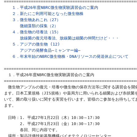
=======================================================
　１．平成26年度NBRC微生物実験講習会のご案内
　２．新たにご利用可能となった微生物株
　３．微生物あれこれ（27）

　　　　微細藻類の採集（2）
　４．微生物の培養法（15）

　　　　放線菌の復元培養法、放線菌は細菌の仲間だけど・・・
　５．アジアの微生物 (12)

　　　　アジアの発酵食品―ミャンマー編―
　６．年末年始のNBRC微生物株・DNAリソースの発送休止について
======================================================

　１．平成26年度NBRC微生物実験講習会のご案内

=======================================================
　微生物アンプルの復元・培養や微生物の保存方法等に関する講習会を開催
ます。日本工業規格（JIS規格）や薬局方に用いられる細菌および糸状菌を
いて、菌の取り扱いに関する実習を行います。皆様のご参加をお待ちしてお
ます。　

　日時：1. 平成27年1月22日（木）10:30～17:30

　　　　2. 平成27年1月23日（金）10:30～17:30

　　　　各回、同じ内容です。

　場所：製品評価技術基盤機構バイオテクノロジーセンター
