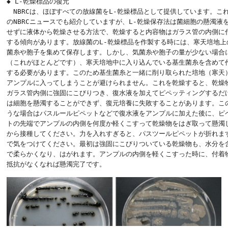
◆ L-乾燥標品の復元

　NBRCは、ほぼすべての放線菌をL-乾燥標品として提供しています。これ
のNBRCニュースでも紹介していますが、L-乾燥保存法は菌細胞の懸濁液を
せずに液体から乾燥させる方法で、乾燥すると内容物はガラス管の内側に付
する傾向があります。放線菌のL-乾燥標品を作製する時には、寒天培地上の
菌糸や胞子を集めて保存します。しかし、気菌糸や胞子の量が少ない場合に
（これがほとんどです）、寒天培地中に入り込んでいる基生菌糸を含めて作
する必要があります。このため基生菌糸と一緒に削り取られた培地（寒天）
アンプルに入ってしまうことが避けられません。これを乾燥すると、乾燥物
ガラス管内側に強固にこびりつき、復水液を加えてピペッティングするだけ
は細胞を懸濁することができず、復元培養に失敗することがあります。この
うな場合はパスルールピペットなどで復水液をアンプルに加えた後に、ピペ
トの先端でアンプルの内側を何度か軽くこすって乾燥物をはぎ取って懸濁し
から接種してください。力を入れすぎると、パスツールピペットが折れます
で気をつけてください。最初は強固にこびりついている乾燥物も、水分を含
で柔らかくなり、はがれます。アンプルの内側を軽くこすった時に、付着物
抵抗がなくなれば懸濁完了です。