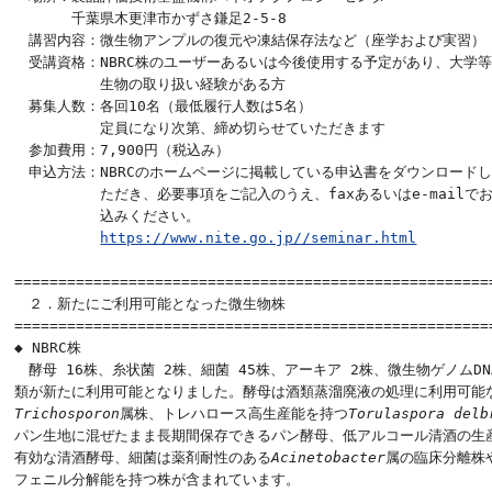
　　　　千葉県木更津市かずさ鎌足2-5-8

　講習内容：微生物アンプルの復元や凍結保存法など（座学および実習）

　受講資格：NBRC株のユーザーあるいは今後使用する予定があり、大学等
　　　　　　生物の取り扱い経験がある方

　募集人数：各回10名（最低履行人数は5名）

　　　　　　定員になり次第、締め切らせていただきます

　参加費用：7,900円（税込み）

　申込方法：NBRCのホームページに掲載している申込書をダウンロードし
　　　　　　ただき、必要事項をご記入のうえ、faxあるいはe-mailでお
　　　　　　込みください。

https://www.nite.go.jp//seminar.html
======================================================

　２．新たにご利用可能となった微生物株

=======================================================
◆ NBRC株

　酵母 16株、糸状菌 2株、細菌 45株、アーキア 2株、微生物ゲノムDNA
Trichosporon
属株、トレハロース高生産能を持つ
Torulaspora del
パン生地に混ぜたまま長期間保存できるパン酵母、低アルコール清酒の生産
有効な清酒酵母、細菌は薬剤耐性のある
Acinetobacter
属の臨床分離株や
フェニル分解能を持つ株が含まれています。
