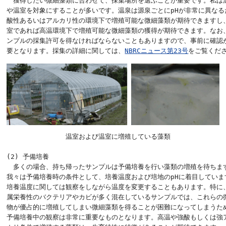
　獲得したい微細藻類に合わせて、採集場所を選ぶことが重要です。私は温
や温室を対象にすることが多いです。温泉は源泉ごとにpHが非常に異なるた
酸性あるいはアルカリ性の環境下で増殖可能な微細藻類が期待できますし、
室であれば高温環境下で増殖可能な微細藻類の獲得が期待できます。なお、
ンプルの採集許可を得なければならないこともありますので、事前に確認が
要となります。採集の詳細に関しては、
NBRCニュース第23号
をご覧くだ
　　　　　　　　　温室および温室に増殖している藻類

(2) 予備培養

　多くの場合、持ち帰ったサンプルは予備培養を行い藻類の増殖を待ちます
我々は予備培養時の条件として、培養温度および培地のpHに着目しています
培養温度に関しては観察をしながら温度を変更することもあります。特に、
属栄養性のバクテリアやカビが多く混在しているサンプルでは、これらの微
物が優占的に増殖してしまい微細藻類を得ることが困難になってしまうため
予備培養中の観察は非常に重要なものとなります。高温や強酸もしくは強ア