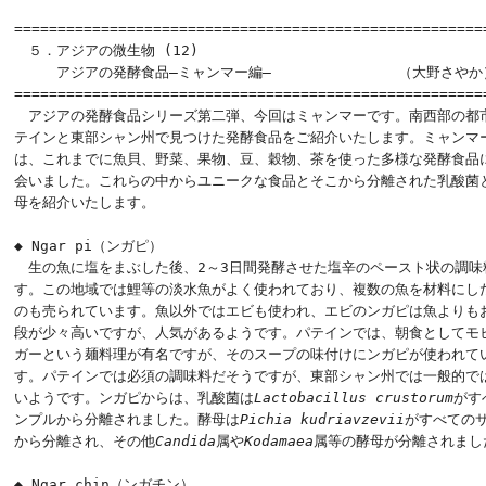
======================================================

　５．アジアの微生物 (12)

　　　アジアの発酵食品―ミャンマー編―　　　　　　　　　（大野さやか）
=======================================================
　アジアの発酵食品シリーズ第二弾、今回はミャンマーです。南西部の都市
テインと東部シャン州で見つけた発酵食品をご紹介いたします。ミャンマー
は、これまでに魚貝、野菜、果物、豆、穀物、茶を使った多様な発酵食品に
会いました。これらの中からユニークな食品とそこから分離された乳酸菌と
母を紹介いたします。

◆ Ngar pi（ンガピ）

　生の魚に塩をまぶした後、2～3日間発酵させた塩辛のペースト状の調味料
す。この地域では鯉等の淡水魚がよく使われており、複数の魚を材料にした
のも売られています。魚以外ではエビも使われ、エビのンガピは魚よりもお
段が少々高いですが、人気があるようです。パテインでは、朝食としてモヒ
ガーという麺料理が有名ですが、そのスープの味付けにンガピが使われてい
す。パテインでは必須の調味料だそうですが、東部シャン州では一般的では
いようです。ンガピからは、乳酸菌は
Lactobacillus crustorum
がす
ンプルから分離されました。酵母は
Pichia kudriavzevii
がすべてのサ
から分離され、その他
Candida
属や
Kodamaea
属等の酵母が分離されました
◆ Ngar chin（ンガチン）
