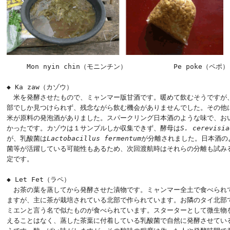
　　　Mon nyin chin（モニンチン）　　　　　　　Pe poke（ペポ）

◆ Ka zaw（カゾウ）

　米を発酵させたもので、ミャンマー版甘酒です。暖めて飲むそうですが、
部でしか見つけられず、残念ながら飲む機会がありませんでした。その他に
米が原料の発泡酒がありました。スパークリング日本酒のような味で、おい
かったです。カゾウは１サンプルしか収集できず、酵母は
S. cerevisia
が、乳酸菌は
Lactobacillus fermentum
が分離されました。日本酒のよ
菌等が活躍している可能性もあるため、次回渡航時はそれらの分離も試みる
定です。

◆ Let Fet（ラペ）

　お茶の葉を蒸してから発酵させた漬物です。ミャンマー全土で食べられて
ますが、主に茶が栽培されている北部で作られています。お隣のタイ北部で
ミエンと言う名で似たものが食べられています。スターターとして微生物を
えることはなく、蒸した茶葉に付着している乳酸菌で自然に発酵させている