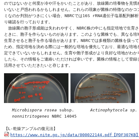
のではないかと何度か冷や汗をかいたことがあり、放線菌の培養物を見慣れ
いないと戸惑われるかもしれません。これらの現象が菌株の特徴なのかコン
ミなのか判別がつきにくい場合、NBRCでは16S rRNA遺伝子塩基配列解析
り確認を行っております。

　放線菌の胞子形成能は失われやすく、NBRC株の中にも指定培地で生育さ
ときに、胞子を作らないものがあります。このような菌株でも、異なる培地
生育させると胞子を作る場合があります。NBRCでは多種類の菌株を扱って
ため、指定培地を決める際には一般的な培地を優先しており、最適な培地を
定できていないかもしれません。生育や胞子形成がより良好な培地がわかり
したら、その情報をご連絡いただければ幸いです。菌株の情報として登録し
活用させていただきたいと存じます。
Microbispora rosea
 subsp.　　　　
Actinophytocola sp.
nonnitritogenes
 NBRC 14045

https://www.nite.go.jp/data/000022144.pdf【PDF307KB