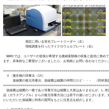
　　　　　　　測定に用いる蛍光プレートリーダー（左）

　　　　　　　増殖調査を行ったマイクロウェルプレート（右）

　NBRCでは、ユーザーの皆様が希望する微細藻類株の収集と提供に努めて
ます。具体的なご要望がございましたら、お気軽にお問い合わせください。
======================================================
　４．微生物の培養法（15）

　　　放線菌の復元培養法、放線菌は細菌の仲間だけど・・・　（田村朋彦
=======================================================
　放線菌は細菌の一種であり培養方法は細菌と大差はありませんが、L-乾燥
品（ガラスアンプル）からの復元培養方法には若干の違いがございます。過
にいただいた放線菌に特有の質問をもとに注意点を紹介します。
