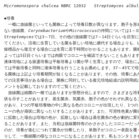
Micromonospora chalcea
 NBRC 12032　　
Streptomyces albul
◆培養

　一概に放線菌といっても菌株によって培養日数が異なります。胞子を形成
ない放線菌、
Corynebacterium
や
Micrococcus
Streptomyces
では3～7日、その他の放線菌では7～14日ぐらいを目安に
てください。活発に生育している菌を新しい培地に継代する場合よりも、L-
燥標品から復元する場合には生育に若干時間がかかることもあります。菌株
よっては5日目ぐらいまでは肉眼でコロニーを確認できないこともあります
液体培地による振盪培養は平板培養より菌が早く生育しますので、場合によ
ては平板培養と同時に液体培養を行うことをお薦めします。37～45℃で培
る菌株は上記より培養期間が短くなることがあります。その他、培養にあた
ての注意事項がある場合は、菌株に同封している復元培地組成の説明用紙に
メントを記載しておりますのでご覧ください。

　放線菌は細菌の一種ではありますが形態分化しますので、さまざまな培養
状を示すことがあります。基生菌糸、気菌糸、胞子の色がそれぞれ異なるこ
があり、1つの平板培養物の中に異なる色のコロニーが出現したり、1つのコ
ニーの色が扇状に異なったりすることがあります。また、可溶性色素が菌体
に拡散した場合は培地の色が、拡散しない場合は基生菌糸の色が劇的に変化
ることがあります。また、当初は放線菌特有のかさかさしたコロニーだった
のが、培養が進むにつれて菌糸が分断したり、単胞子がコロニー表面を覆っ
りして、一般細菌の様なコロニーになることがあります。私もコンタミさせ