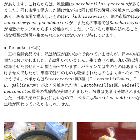
があります。これらからは、乳酸菌は
Lactobacillus pentosus
が多く
ました。同じ市場で購入した漬け物からは同じ種類の酵母が分離される傾向
あり、ある市場で購入したものは
P. kudriavzevii
が、別の市場では
Z
saccharomyces pseudobailii
が、また別の市場では
Saccharomyce
が複数のサンプルから多く分離されました。いろいろな市場を訪れることで
様な種類の酵母を集められるのではないかと期待しています。

◆ Pe poke（ペポ）

　豆の発酵食品です。私は納豆が嫌いなので食べていませんが、日本の納豆
似たにおいがしました。糸は引いていません。生で食べる他、丸い形に潰し
乾燥させたおせんべい型も売っています。パテインでは生のものはあまり見
けませんでしたが、東部では生のものも乾燥されたものもよく食べられてい
そうです。ペポからは
Enterococcus
属3種（
E. casseliflavus、E.
E. gallinarum
）がよく分離された他、
Lactobacillus
属、
Weisell
Leuconostoc
属等の乳酸菌が分離されました。酵母はあまり分離されませ
した。日本の納豆に似たにおいなので、ペポにも
Bacillus subtilis
な
生物が関わっているかもしれません。