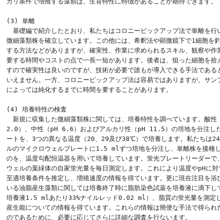
カリ条件で増殖する藻類は、生育特性に特徴があることが期待できます。

(3) 単離

　基礎編で紹介したとおり、私たちはコロニーピックアップ法で単離を行い
微細藻類株を確立しています。この他には、希釈法や顕微鏡下で1細胞を釣
する方法などがありますが、確実性、作業に求められるスキル、観察や作業
要する時間やコストの点で一長一短があります。後者は、狙った細胞を拾え
すので確実性は良いのですが、技術が必要で誰もが導入できる手法であると
いえません。一方、コロニーピックアップ法は容易ではありますが、サンプ
によっては純化するまでに時間を要することがあります。

(4) 培養特性の検査

　新規に収集した微細藻類株に関しては、培養特性を調べています。酸性（p
2.0）、中性（pH 6.6）およびアルカリ性（pH 11.5）の培地を分注した
ートを、3つの異なる温度（20、29及び38℃）で培養します。私たちは24
ルのマイクロウェルプレートに1.5 mlずつ培地を分注し、単離株を接種し
のを、温度勾配恒温器を用いて培養しています。蛍光プレートリーダーで、
ウェルの葉緑体の自家蛍光量を毎日測定します。これにより温度やpHに対す
至適培養条件を推定し、増殖速度の情報を得ています。更に現在注目を浴び
いる油脂産生藻類に関しては培養終了時に脂肪染色試薬を培養液に滴下して
培養液1.5 mlあたり33%ナイルレッド0.02 ml）、脂質の蛍光量を測定
産生能についての情報を得ています。これらの情報は簡便な手法で得られた
のであるために、必要に応じてさらに詳細な調査を行ないます。