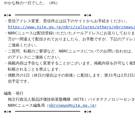
やかな秋の一日でした。（HS）

◆◇◆　━━━━━━━━━━━━━━━━━━━━━━━━━━━　◆◇◆

・受信アドレス変更、受信停止は以下のサイトからお手続きください。

https://www.nite.go.jp/nbrc/cultures/others/nbrcnews
・NBRCニュースは配信登録いただいたメールアドレスにお送りしておりま
　万が一間違えて配信されておりましたら、お手数ですが、下記のアドレス
　ご連絡ください。

・ご質問、転載のご要望など、NBRCニュースについてのお問い合わせは、
　のアドレスにご連絡ください。

・掲載内容は予告なく変更することがございます。掲載内容を許可なく複製
　転載されることを禁止します。

・偶数月の1日（休日の場合はその前後）に配信します。第31号は2月2日に
　信予定です。

編集・発行

　独立行政法人製品評価技術基盤機構（NITE）バイオテクノロジーセンタ
　NBRCニュース編集局（
nbrcnews@nite.go.jp
）

◆◇◆　━━━━━━━━━━━━━━━━━━━━━━━━━━━　◆◇◆
