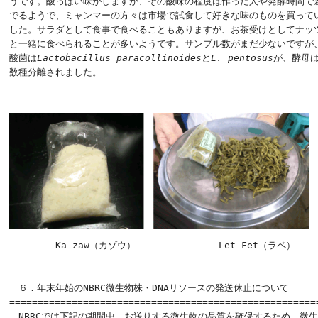
うです。酸っぱい味がしますが、その酸味の程度は作った人や発酵時間で差
でるようで、ミャンマーの方々は市場で試食して好きな味のものを買ってい
した。サラダとして食事で食べることもありますが、お茶受けとしてナッツ
と一緒に食べられることが多いようです。サンプル数がまだ少ないですが、
酸菌は
Lactobacillus paracollinoides
と
L. pentosus
が、酵母
数種分離されました。
　　　　　Ka zaw（カゾウ）　　　　　　　　　Let Fet（ラペ）

======================================================

　６．年末年始のNBRC微生物株・DNAリソースの発送休止について

=======================================================
　NBRCでは下記の期間中、お送りする微生物の品質を確保するため、微生