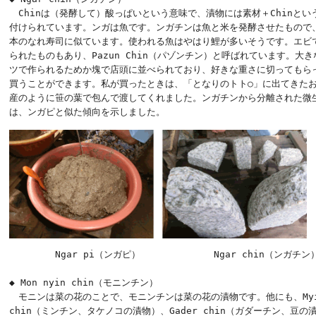
　Chinは（発酵して）酸っぱいという意味で、漬物には素材＋Chinという
付けられています。ンガは魚です。ンガチンは魚と米を発酵させたもので、
本のなれ寿司に似ています。使われる魚はやはり鯉が多いそうです。エビで
られたものもあり、Pazun Chin（パゾンチン）と呼ばれています。大き
ツで作られるためか塊で店頭に並べられており、好きな重さに切ってもらっ
買うことができます。私が買ったときは、「となりのトト○」に出てきたお
産のように笹の葉で包んで渡してくれました。ンガチンから分離された微生
は、ンガピと似た傾向を示しました。
　　　　　Ngar pi（ンガピ）　　　　　　　　Ngar chin（ンガチン）
◆ Mon nyin chin（モニンチン）

　モニンは菜の花のことで、モニンチンは菜の花の漬物です。他にも、Myin
chin（ミンチン、タケノコの漬物）、Gader chin（ガダーチン、豆の漬