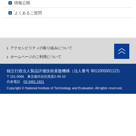
情報公開
よくあるご質問
ペ
アクセシビリティの取り組みについて
ホームページのご利用について
独立行政法人製品評価技術基盤機構（法人番号 9011005001123）
〒151-0066 東京都渋谷区西原2-49-10
代表電話
03-3481-1921
Copyright © National Institute of Technology and Evaluation. All rights reserved.