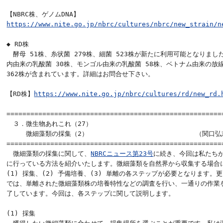
https://www.nite.go.jp/nbrc/cultures/nbrc/new_strain/n
◆ RD株

　酵母 51株、糸状菌 279株、細菌 523株が新たに利用可能となりました
内由来の乳酸菌 30株、モンゴル由来の乳酸菌 58株、ベトナム由来の放線
362株が含まれています。詳細はお問合せ下さい。

【RD株】
https://www.nite.go.jp/nbrc/cultures/rd/new_rd.
======================================================

　３．微生物あれこれ（27）

　　　微細藻類の採集（2） 　　　　　　　　　　　　　　　　（関口弘志
=======================================================
　微細藻類の採集に関して、
NBRCニュース第23号
に続き、今回は私たちが
に行っている方法を紹介いたします。微細藻類を自然界から収集する場合に
(1) 採集、(2) 予備培養、(3) 単離の各ステップが必要となります。更に
では、単離された微細藻類株の培養特性などの調査を行い、一通りの作業を
了しています。今回は、各ステップに関して説明します。

(1) 採集
