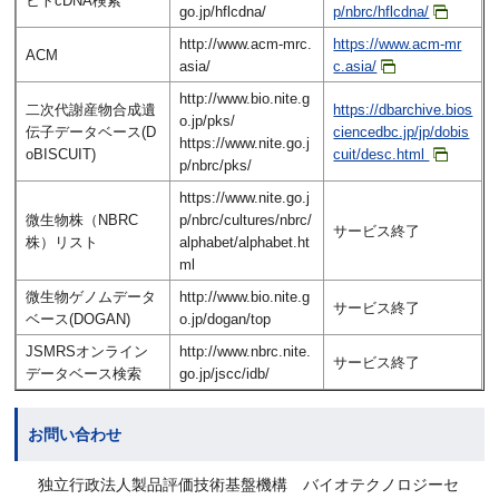
ヒトcDNA検索
go.jp/hflcdna/
p/nbrc/hflcdna/
http://www.acm-mrc.
https://www.acm-mr
ACM
asia/
c.asia/
http://www.bio.nite.g
二次代謝産物合成遺
https://dbarchive.bios
o.jp/pks/
伝子データベース(D
ciencedbc.jp/jp/dobis
https://www.nite.go.j
oBISCUIT)
cuit/desc.html
p/nbrc/pks/
https://www.nite.go.j
微生物株（NBRC
p/nbrc/cultures/nbrc/
サービス終了
株）リスト
alphabet/alphabet.ht
ml
微生物ゲノムデータ
http://www.bio.nite.g
サービス終了
ベース(DOGAN)
o.jp/dogan/top
JSMRSオンライン
http://www.nbrc.nite.
サービス終了
データベース検索
go.jp/jscc/idb/
お問い合わせ
独立行政法人製品評価技術基盤機構 バイオテクノロジーセ