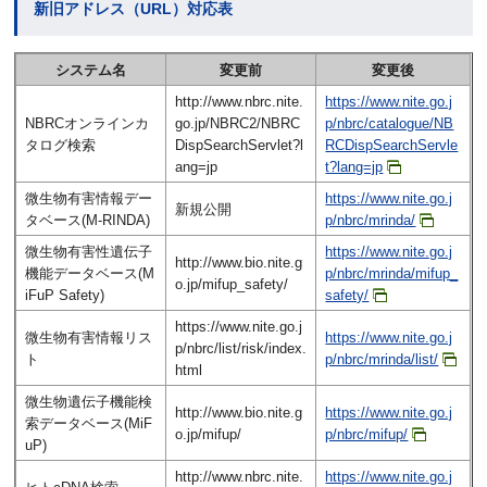
新旧アドレス（URL）対応表
システム名
変更前
変更後
http://www.nbrc.nite.
https://www.nite.go.j
NBRCオンラインカ
go.jp/NBRC2/NBRC
p/nbrc/catalogue/NB
タログ検索
DispSearchServlet?l
RCDispSearchServle
ang=jp
t?lang=jp
微生物有害情報デー
https://www.nite.go.j
新規公開
タベース(M-RINDA)
p/nbrc/mrinda/
微生物有害性遺伝子
https://www.nite.go.j
http://www.bio.nite.g
機能データベース(M
p/nbrc/mrinda/mifup_
o.jp/mifup_safety/
iFuP Safety)
safety/
https://www.nite.go.j
微生物有害情報リス
https://www.nite.go.j
p/nbrc/list/risk/index.
ト
p/nbrc/mrinda/list/
html
微生物遺伝子機能検
http://www.bio.nite.g
https://www.nite.go.j
索データベース(MiF
o.jp/mifup/
p/nbrc/mifup/
uP)
http://www.nbrc.nite.
https://www.nite.go.j