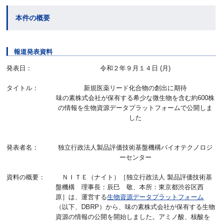
本件の概要
報道発表資料
発表日：
令和２年９月１４日 (月)
タイトル：
新規医薬リード化合物の創出に期待
味の素株式会社が保有する希少な微生物を含む約600株
の情報を生物資源データプラットフォームで公開しま
した
発表者名：
独立行政法人製品評価技術基盤機構バイオテクノロジ
ーセンター
資料の概要：
ＮＩＴＥ（ナイト）［独立行政法人 製品評価技術基
盤機構 理事長：辰巳 敬、本所：東京都渋谷区西
原］は、運営する
生物資源データプラットフォーム
（以下、DBRP）から、味の素株式会社が保有する生物
資源の情報の公開を開始しました。アミノ酸、核酸を