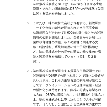
味の素株式会社とNITEは、味の素が保有する生物
資源とそれらの関連情報のDBRPへの登録及び公開
に関する契約を締結しました。
２．このたび、味の素株式会社が保有する、新規医薬
リード化合物の創出が期待される水生不完全菌、
粘液細菌など合わせて約600株の微生物とその関連
情報の公開を開始しました。自然界から分離した
菌株や育種株の情報、各々の菌株に関連する文
献・特許情報、系統解析用の遺伝子配列情報な
ど、味の素株式会社の長年の研究の粋を集めた資
源と関連情報を掲載しています（図1、図２参
照）。
３．味の素株式会社が保有する貴重な生物資源やその
関連情報がDBRPで公開されることで新たな価値が
見いだされ、これらの生物資源の利活用が進むこ
とでオープンイノベーションの促進や産業・経済
の活性化が期待されます。菌株の分譲を希望され
る方は、DBRPに掲載されている利用条件を確認の
上、味の素株式会社に申し込むことで入手が可能
です。（ただし、分譲にかかる契約を味の素株式