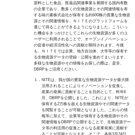
原料とした食品、医薬品関連事業を展開する国内有数
の企業であり、数多くの生物資源とその関連情報を有
する味の素株式会社が保有する約600株の貴重な生物資
源とその関連情報を、ＮＩＴＥのプラットフォームを
通じて得ることができるようになりました。こういっ
た機会をきっかけとしてこれらの生物資源が多くのユ
ーザーに利用されることで、オープンイノベーション
の促進や経済活性化への貢献が期待されます。今後
も、ＮＩＴＥでは企業、地方自治体、大学等の保有す
る生物資源データの登録・公開を進めてまいります。
多様な生物資源やその情報をお探しの際は、是非、
DBRPをご活用ください。
１．NITEは、我が国の豊富な生物資源データが最大限
活用されることによりイノベーションを促進し、
産業の発展に貢献することを目的として、昨年6
月、DBRPを公開しました。これにより、NITEが
保有する2万株を超える生物資源やその関連データ
を閲覧することが可能となりました。これらの情
報等に加えて、企業等が保有する生物資源やその
関連情報をDBRPで公開することで、生物資源デー
タ等の利活用の促進とさらなる産業発展に貢献す
ることが可能となります。そこで、本年3月24日、