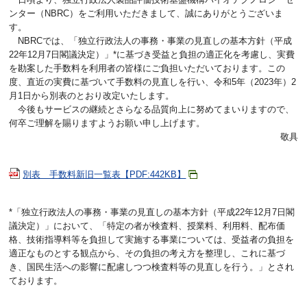
ンター（NBRC）をご利用いただきまして、誠にありがとうございま
す。
NBRCでは、「独立行政法人の事務・事業の見直しの基本方針（平成
22年12月7日閣議決定）」
*
に基づき受益と負担の適正化を考慮し、実費
を勘案した手数料を利用者の皆様にご負担いただいております。この
度、直近の実費に基づいて手数料の見直しを行い、令和5年（2023年）2
月1日から別表のとおり改定いたします。
今後もサービスの継続とさらなる品質向上に努めてまいりますので、
何卒ご理解を賜りますようお願い申し上げます。
敬具
別表 手数料新旧一覧表【PDF:442KB】
*「独立行政法人の事務・事業の見直しの基本方針（平成22年12月7日閣
議決定）」において、「特定の者が検査料、授業料、利用料、配布価
格、技術指導料等を負担して実施する事業については、受益者の負担を
適正なものとする観点から、その負担の考え方を整理し、これに基づ
き、国民生活への影響に配慮しつつ検査料等の見直しを行う。」とされ
ております。