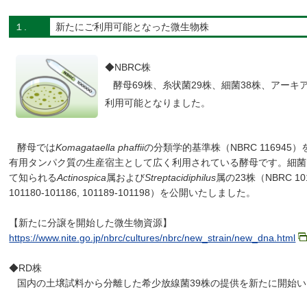
１.
新たにご利用可能となった微生物株
◆NBRC株
酵母69株、糸状菌29株、細菌38株、アーキ
利用可能となりました。
酵母では
Komagataella phaffii
の分類学的基準株（NBRC 11694
有用タンパク質の生産宿主として広く利用されている酵母です。細菌
て知られる
Actinospica
属および
Streptacidiphilus
属の23株（NBRC 10116
101180-101186, 101189-101198）を公開いたしました。
【新たに分譲を開始した微生物資源】
https://www.nite.go.jp/nbrc/cultures/nbrc/new_strain/new_dna.html
◆RD株
国内の土壌試料から分離した希少放線菌39株の提供を新たに開始い