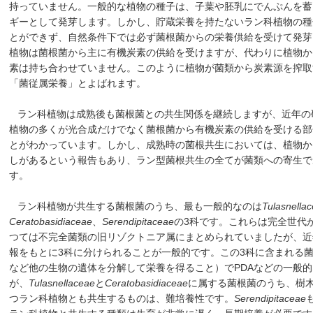
持っていません。一般的な植物の種子は、子葉や胚乳にでんぷんを蓄
ギーとして発芽します。しかし、貯蔵栄養を持たないラン科植物の種
とができず、自然条件下では必ず菌根菌からの栄養供給を受けて発芽
植物は菌根菌から主に有機炭素の供給を受けますが、代わりに植物か
素は持ち合わせていません。このように植物が菌類から炭素源を搾取
「菌従属栄養」とよばれます。
ラン科植物は成熟後も菌根菌との共生関係を継続しますが、近年の
植物の多くが光合成だけでなく菌根菌から有機炭素の供給を受ける部
とがわかっています。しかし、成熟時の菌根共生においては、植物か
しがあるという報告もあり、ラン型菌根共生の全てが菌類への寄生で
す。
ラン科植物が共生する菌根菌のうち、最も一般的なのは
Tulasnella
Ceratobasidiaceae
、
Serendipitaceae
の3科です。これらは完全世代
つては不完全菌類の旧リゾクトニア属にまとめられていましたが、近
報をもとに3科に分けられることが一般的です。この3科に含まれる
など他の生物の遺体を分解して栄養を得ること）でPDAなどの一般
が、
Tulasnellaceae
と
Ceratobasidiaceae
に属する菌根菌のうち、樹
つラン科植物とも共生するものは、難培養性です。
Serendipitaceae