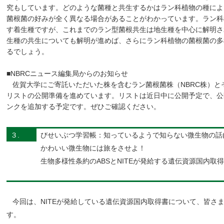
究もしています。どのような菌種と共生するかはラン科植物の種によ
菌根菌の好みが全く異なる場合があることがわかっています。ラン科
す着生種ですが、これまでのラン型菌根共生は地生種を中心に解明さ
生種の共生についても解明が進めば、さらにラン科植物の菌根菌の多
るでしょう。
■NBRCニュース編集局からのお知らせ
佐賀大学にご寄託いただいた株を含むラン菌根菌株（NBRC株）と
リストの公開準備を進めています。リストは近日中に公開予定で、公
ンクを追加する予定です。ぜひご確認ください。
３.
びせいぶつ学習帳：知っているようで知らない微生物の話(
かわいい微生物には旅をさせよ！
生物多様性条約のABSとNITEが発給する遺伝資源国内取
今回は、NITEが発給している遺伝資源国内取得書について、皆さ
す。