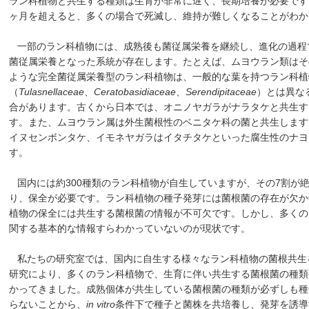
ラン科植物と共生する種類は生育が非常に遅く、長期培養が必要です
ヶ月を超えると、多くの場合で死滅し、維持が難しくなることがわか
一部のラン科植物には、成熟後も菌従属栄養を継続し、進化の過程
菌従属栄養となった系統が存在します。たとえば、ムヨウラン類はそ
ような完全菌従属栄養型のラン科植物は、一般的な葉を持つラン科植
（
Tulasnellaceae
、
Ceratobasidiaceae
、
Serendipitaceae
）とは異な
合があります。古くから日本では、オニノヤガラがナラタケと共生す
す。また、ムヨウラン属は外生菌根性のベニタケ科の菌と共生します
イヌセンボンタケ、イモネヤガラはイタチタケといった腐生性のナヨ
す。
国内には約300種類のラン科植物が自生していますが、その7割が
り、保全が必要です。ラン科植物の種子発芽には菌根菌の存在が欠か
植物の保全には共生する菌根菌の情報が不可欠です。しかし、多くの
関する基本的な情報すらわかっていないのが現状です。
私たちの研究室では、国内に自生する様々なラン科植物の菌根共生
研究により、多くのラン科植物で、生育に伴い共生する菌根菌の種類
かってきました。成熟個体が共生している菌根菌の種類が必ずしも種
らないことから、
in vitro
条件下で種子と菌株を共培養し、発芽を誘導