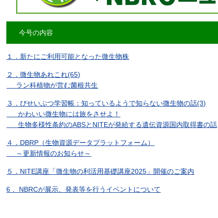
今号の内容
１．
新たにご利用可能となった微生物株
２．
微生物あれこれ(65)
ラン科植物が営む菌根共生
３．
びせいぶつ学習帳：知っているようで知らない微生物の話(3)
かわいい微生物には旅をさせよ！
生物多様性条約のABSとNITEが発給する遺伝資源国内取得書の話
４．
DBRP（生物資源データプラットフォーム）
～更新情報のお知らせ～
５．
NITE講座「微生物の利活用基礎講座2025」開催のご案内
6．
NBRCが展示、発表等を行うイベントについて