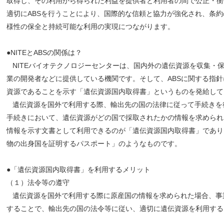
取得し、その利用から得られた利益を提供者と利用者の間で公正・衡
適切にABSを行うことにより、国際的な信頼と協力が強化され、条
様性の保全と持続可能な利用の実現につながります。
●NITEとABSの関係は？
NITEバイオテクノロジーセンターは、国内外の遺伝資源を収集・
業の開発者などに提供している機関です。そして、ABSに関する指
資源であることを示す「遺伝資源国内取得書」というものを発給して
遺伝資源を国外で利用する際、輸出先の国の法律に従って手続きを
手続きにおいて、遺伝資源がどの国で採取されたかの情報を求められ
情報を示す文書として利用できるのが「遺伝資源国内取得書」であり
物の出身国を証明するパスポート」のようなものです。
●「遺伝資源国内取得書」を利用するメリット
（１）法令等の遵守
遺伝資源を国外で利用する際に原産国の情報を求められた場合、事
することで、輸出先の国の法令等に従い、適切に遺伝資源を利用する