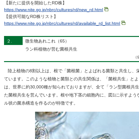
【新たに提供を開始したRD株】
https://www.nite.go.jp/nbrc/cultures/rd/new_rd.html
【提供可能なRD株リスト】
https://www.nite.go.jp/nbrc/cultures/rd/available_rd_list.html
２.
微生物あれこれ（65）
ラン科植物が営む菌根共生
（
陸上植物の8割以上は、根で「菌根菌」とよばれる菌類と共生し、
ています。このような植物と菌類との共生関係は、「菌根共生」とよ
は、世界に約30,000種が知られておりますが、全て「ラン型菌根共
た菌根共生を営んでいます。根や地下茎の細胞内に、図1に示すよう
ル状の菌糸構造を作るのが特徴です。