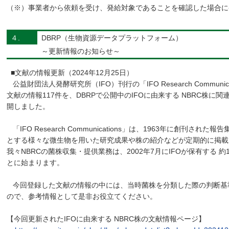
（※）事業者から依頼を受け、発給対象であることを確認した場合に
４.
DBRP（生物資源データプラットフォーム）
～更新情報のお知らせ～
■文献の情報更新（2024年12月25日）
公益財団法人発酵研究所（IFO）刊行の「IFO Research Communi
文献の情報117件を、DBRPで公開中のIFOに由来する NBRC株に
開しました。
「IFO Research Communications」は、1963年に創刊された
とする様々な微生物を用いた研究成果や株の紹介などが定期的に掲載
我々NBRCの菌株収集・提供業務は、2002年7月にIFOが保有する 約
とに始まります。
今回登録した文献の情報の中には、当時菌株を分類した際の判断基
ので、参考情報として是非お役立てください。
【今回更新されたIFOに由来する NBRC株の文献情報ページ】