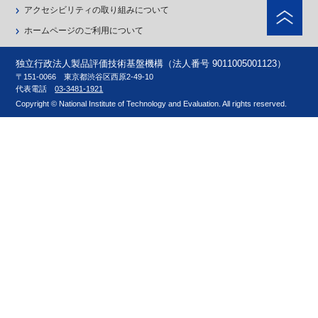
ペ
アクセシビリティの取り組みについて
ホームページのご利用について
独立行政法人製品評価技術基盤機構（法人番号 9011005001123）
〒151-0066 東京都渋谷区西原2-49-10
代表電話
03-3481-1921
Copyright © National Institute of Technology and Evaluation. All rights reserved.