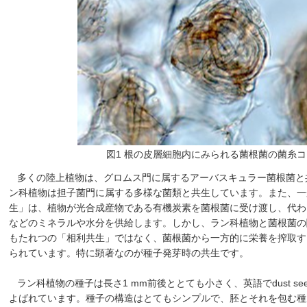
図1 根の皮層細胞内にみられる菌根菌の菌糸
多くの陸上植物は、グロムス門に属するアーバスキュラー菌根菌と
ン科植物は担子菌門に属する多様な菌類と共生しています。また、一
生」は、植物が光合成産物である有機炭素を菌根菌に受け渡し、代わ
などのミネラルや水分を供給します。しかし、ラン科植物と菌根菌の
もたれつの「相利共生」ではなく、菌根菌から一方的に栄養を搾取す
られています。特に顕著なのが種子発芽時の共生です。
ラン科植物の種子は長さ1 mm前後ととても小さく、英語でdust se
よばれています。種子の構造はとてもシンプルで、胚とそれを包む種