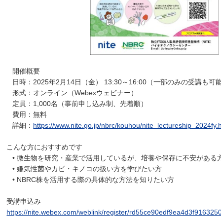
開催概要
日時：2025年2月14日（金） 13:30～16:00（一部のみの受講も可
形式：オンライン（Webexウェビナー）
定員：1,000名（事前申し込み制、先着順）
費用：無料
詳細：
https://www.nite.go.jp/nbrc/kouhou/nite_lectureship_2024fy.
こんな方におすすめです
• 微生物を研究・産業で活用しているが、培養や保存に不安がある
• 嫌気性菌やカビ・キノコの扱い方を学びたい方
• NBRC株を活用する際の具体的な方法を知りたい方
受講申込み
https://nite.webex.com/weblink/register/rd55ce90edf9ea4d3f91632