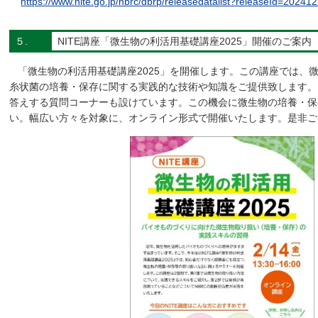
https://www.nite.go.jp/nbrc/dbrp/releasedatalist?releaseId=202412
５.
NITE講座「微生物の利活用基礎講座2025」開催のご案内
「微生物の利活用基礎講座2025」を開催します。この講座では、
糸状菌の培養・保存に関する実践的な技術や知識をご提供致します。
答えする質問コーナーも設けています。この機会に微生物の培養・保
い。幅広い方々を対象に、オンライン形式で開催いたします。是非ご