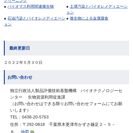
クリーニング
●
バイオマス利用関連微生物
●
土壌汚染とバイオレメディエーシ
ョン
●
石油汚染とバイオレメディエーシ
●
微生物による金属腐食
ョン
最終更新日
２０２２年５月３０日
お問い合わせ
独立行政法人製品評価技術基盤機構 バイオテクノロジーセ
ンター 生物資源利用促進課
（お問い合わせはできる限りお問い合わせフォームにてお願
いします）
TEL：0438-20-5763
住所：〒292-0818 千葉県木更津市かずさ鎌足２－５－
８
地図