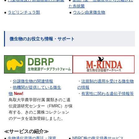
た糸状菌
●
ラビリンチュラ類
●
ウルシ由来微生物
微生物のお役立ち情報・サポート
・
分譲微生物の関連情報
・
法規制の適用を受ける微生物
・
他機関が提供している微生
の情報
物
New!
・
有害性に関わる遺伝子情報等
鳥取大学農学部付属 菌類きのこ遺
伝資源研究センター（FMRC）が保
有する、きのこ菌株コレクション
のデータを追加登録しました。
≪サービスの紹介≫
●
生物遺伝資源の寄託・譲渡
●
NBRC株の復元培養サービス