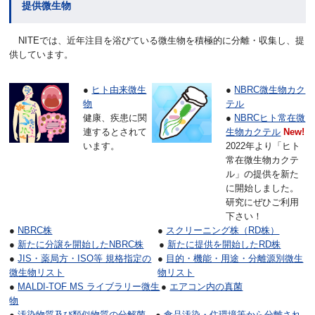
提供微生物
NITEでは、近年注目を浴びている微生物を積極的に分離・収集し、提
供しています。
●
ヒト由来微生
●
NBRC微生物カク
物
テル
健康、疾患に関
●
NBRCヒト常在微
連するとされて
生物カクテル
New!
います。
2022年より「ヒト
常在微生物カクテ
ル」の提供を新た
に開始しました。
研究にぜひご利用
下さい！
●
NBRC株
●
スクリーニング株（RD株）
●
新たに分譲を開始したNBRC株
●
新たに提供を開始したRD株
●
JIS・薬局方・ISO等 規格指定の
●
目的・機能・用途・分離源別微生
微生物リスト
物リスト
●
MALDI-TOF MS ライブラリー微生
●
エアコン内の真菌
物
●
汚染物質及び類似物質の分解菌
●
食品汚染・住環境等から分離され