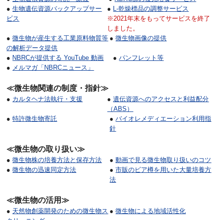
●
生物遺伝資源バックアップサー
●
L-乾燥標品の調整サービス
ビス
※2021年末をもってサービスを終了
しました。
●
微生物が産生する工業原料物質等
●
微生物画像の提供
の解析データ提供
●
NBRCが提供する YouTube 動画
●
パンフレット等
●
メルマガ「NBRCニュース」
≪微生物関連の制度・指針≫
●
カルタヘナ法執行・支援
●
遺伝資源へのアクセスと利益配分
（ABS）
●
特許微生物寄託
●
バイオレメディエーション利用指
針
≪微生物の取り扱い≫
●
微生物株の培養方法と保存方法
●
動画で見る微生物取り扱いのコツ
●
微生物の迅速同定方法
●
市販のビア樽を用いた大量培養方
法
≪微生物の活用≫
●
天然物創薬開発のための微生物ス
●
微生物による地域活性化