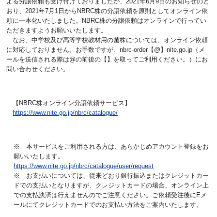
よる分譲依頼も受け付けておりましたが、2021年6月9日のお知らせのと
おり、2021年7月1日からNBRC株の分譲依頼を原則としてオンライン依
頼に一本化いたしました。NBRC株の分譲依頼はオンラインで行ってい
ただきますようお願いいたします。
なお、中学校及び高等学校教材用の菌株については、オンライン依頼
に対応しておりません。お手数ですが、nbrc-order【@】nite.go.jp（メ
ールを送信される際は@の前後の【】を取ってご利用ください。）にお
問い合わせください。
【NBRC株オンライン分譲依頼サービス】
https://www.nite.go.jp/nbrc/catalogue/
※ 本サービスをご利用される方は、あらかじめアカウント登録をお
願いいたします。
https://www.nite.go.jp/nbrc/catalogue/user/request
※ お支払いについては、従来どおり
銀行振込またはクレジットカー
ドでの支払いとなりますが、クレジットカードの場合、オンライン上
での支払決済は行えませんのでご注意ください。ご依頼受注後にEメ
ールにてクレジットカードでのお支払い方法をご案内いたします。