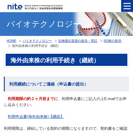
メニュ
バイオテクノロジー
HOME
バイオテクノロジー
生物遺伝資源の提供・寄託
RD株の提供
海外由来株の利用手続き（継続）
海外由来株の利用手続き（継続）
利用継続についてご連絡（申込書の提出）
利用期限の約２ヶ月前までに
、利用申込書にご記入の上E-mailでお申
し込みください。
利用申込書(海外由来株)【継続】
利用期限は、締結している契約の期限になりますので、契約書をご確認