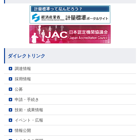
ダイレクトリンク
調達情報
採用情報
公募
申請・手続き
技術・成果情報
イベント・広報
情報公開