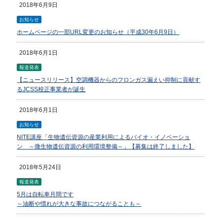
2018年6月9日
お知らせ
ホームページの一部URL変更のお知らせ（平成30年6月9日）
2018年6月1日
報道発表
【ニュースリリース】空調機器からのフロンガス漏えい抑制に貢献す
るJCSS校正事業者が誕生
2018年6月1日
お知らせ
NITE講座「生物遺伝資源の産業利用によるバイオ・イノベーショ
ン ～微生物遺伝資源の利用環境整備～」【募集は終了しました】
2018年5月24日
報道発表
5月は自転車月間です
～油断や慣れが大きな事故につながることも～