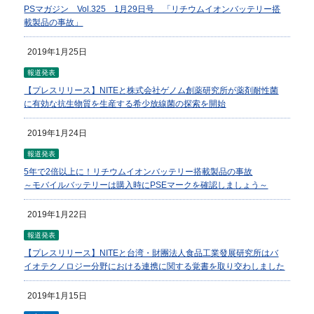
PSマガジン Vol.325 1月29日号 「リチウムイオンバッテリー搭
載製品の事故」
2019年1月25日
報道発表
【プレスリリース】NITEと株式会社ゲノム創薬研究所が薬剤耐性菌
に有効な抗生物質を生産する希少放線菌の探索を開始
2019年1月24日
報道発表
5年で2倍以上に！リチウムイオンバッテリー搭載製品の事故
～モバイルバッテリーは購入時にPSEマークを確認しましょう～
2019年1月22日
報道発表
【プレスリリース】NITEと台湾・財團法人食品工業發展研究所はバ
イオテクノロジー分野における連携に関する覚書を取り交わしました
2019年1月15日