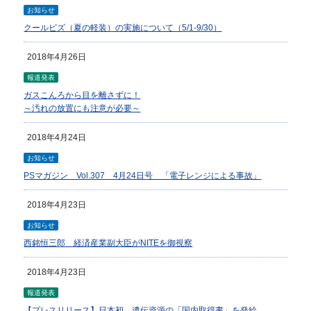
お知らせ
クールビズ（夏の軽装）の実施について（5/1-9/30）
2018年4月26日
報道発表
ガスこんろから目を離さずに！
～汚れの放置にも注意が必要～
2018年4月24日
お知らせ
PSマガジン Vol.307 4月24日号 「電子レンジによる事故」
2018年4月23日
お知らせ
西銘恒三郎 経済産業副大臣がNITEを御視察
2018年4月23日
報道発表
【プレスリリース】日本初、遺伝資源の「国内取得書」を発給