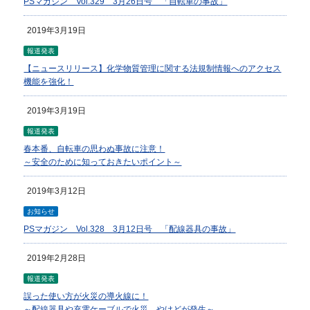
PSマガジン Vol.329 3月26日号 「自転車の事故」
2019年3月19日
報道発表
【ニュースリリース】化学物質管理に関する法規制情報へのアクセス
機能を強化！
2019年3月19日
報道発表
春本番、自転車の思わぬ事故に注意！
～安全のために知っておきたいポイント～
2019年3月12日
お知らせ
PSマガジン Vol.328 3月12日号 「配線器具の事故」
2019年2月28日
報道発表
誤った使い方が火災の導火線に！
～配線器具や充電ケーブルで火災、やけどが発生～